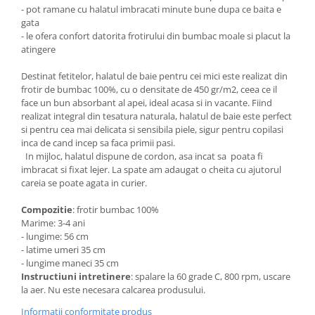
- pot ramane cu halatul imbracati minute bune dupa ce baita e
Groase
160x200
gata
Iarna
180x200
- le ofera confort datorita frotirului din bumbac moale si placut la
Ieftine
atingere
2 Persoane
Nou Nascut
200x200
Destinat fetitelor, halatul de baie pentru cei mici este realizat din
Scoica
4 Anotimpuri
frotir de bumbac 100%, cu o densitate de 450 gr/m2, ceea ce il
Subtire
face un bun absorbant al apei, ideal acasa si in vacante. Fiind
Antialergica
realizat integral din tesatura naturala, halatul de baie este perfect
Roz
Bumbac
si pentru cea mai delicata si sensibila piele, sigur pentru copilasi
Saculeti dormit si plimbare
Cu Perne
inca de cand incep sa faca primii pasi.
In mijloc, halatul dispune de cordon, asa incat sa poata fi
Sisteme de infasare
De Iarna
imbracat si fixat lejer. La spate am adaugat o cheita cu ajutorul
De Vara
Ultima bucata
careia se poate agata in curier.
Dubla
Compozitie
: frotir bumbac 100%
Groase
Marime: 3-4 ani
Groase De Iarna
- lungime: 56 cm
- latime umeri 35 cm
Ieftine
- lungime maneci 35 cm
Pat Dublu
Instructiuni intretinere
: spalare la 60 grade C, 800 rpm, uscare
Subtire
la aer. Nu este necesara calcarea produsului.
Subtire de Vara
Informatii conformitate produs