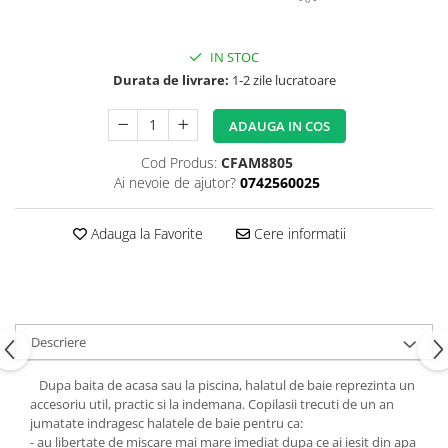
Copii 5-6 Ani
Babynest
cu Elastic
Paturi Rabatabile
Copii - Bumbac
fara Elastic
Muselina
Paturi Stivuibile
Cu Gluga
IN STOC
Impermeabil 160/200
Vestute
Paturici
Fete
Durata de livrare:
1-2 zile lucratoare
Perne
CRESA
Absorbante
Fetite
Canapea
Albe
Lenjerii
ADAUGA IN COS
Ieftine
Cu Memorie
Baietei
Saculeti
Set
Cod Produs:
CFAM8805
De Dormit
Botez
Ghiozdane
Ai nevoie de ajutor?
0742560025
Cearceaf Plaja
Decorative
Botez Baieti
Gravide
Bumbac
Adauga la Favorite
Cere informatii
Lungi de Dormit
Carucior
Mari
Cocolino
Pentru Spate
Cu Gluga
Set Perne
De Infasat
Descriere
Decorative
De Scos din Spital
Pilote
De Infasat - Bumbac Organic
Dupa baita de acasa sau la piscina, halatul de baie reprezinta un
accesoriu util, practic si la indemana. Copilasii trecuti de un an
Fetite
Pilote Pat
jumatate indragesc halatele de baie pentru ca:
Fleece
1 Persoana
- au libertate de miscare mai mare imediat dupa ce ai iesit din apa