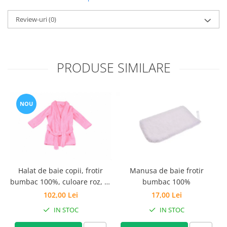
Set Pilota si Perne
Review-uri
(0)
Pilota Perne si Lenjerie
Pilota si Perne Ieftine
Pilote si Perne Romanesti
PRODUSE SIMILARE
NOU
Halat de baie copii, frotir
Manusa de baie frotir
bumbac 100%, culoare roz, 7-
bumbac 100%
1
8 ani
102,00 Lei
17,00 Lei
IN STOC
IN STOC