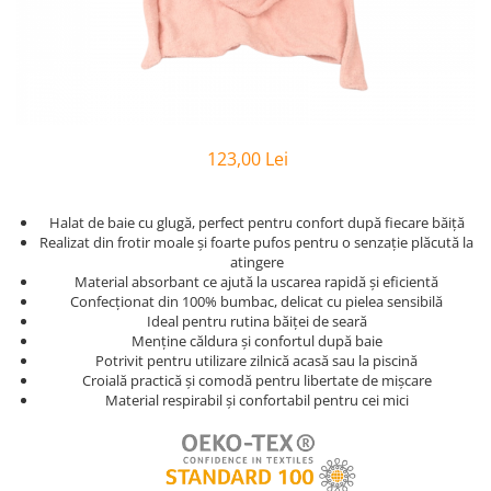
Bumbac Satinat
Personalizate
Huse Patut
Cearsafuri Impermeabile
Copii
Casa
Prosop Copii
Pernute si Pilote Patut Bebelusi
Perne
Scaune
Cu Elastic
Pufoase
Perne
1 An
Prosoape
Cu Elastic 160x200
Set
Perne Antireflux
2 Ani
Personalizate
Damasc
Set Bumbac
Pentru Cap
50x50
Rucsaci
Damasc - Alb
Set Halat
Pentru Formarea Capului la
Pilota Copii
123,00 Lei
Personalizati
Damasc - cu Elastic
Halat de Baie
Bebelusi
Set Pilote + Perna 1 Persoana
Saculeti
De Calitate
Pernute
Alb
Paturici pentru Copii
Halat de baie cu glugă, perfect pentru confort după fiecare băiță
Dublu
Pilote
Haine
Baieti
Realizat din frotir moale și foarte pufos pentru o senzație plăcută la
Cocolino
Hotel
atingere
Aparatori
Bumbac
Bebelusi
Impermeabile
Material absorbant ce ajută la uscarea rapidă și eficientă
Satin
Panza
Bebelusi 6 Luni
120x60
Confecționat din 100% bumbac, delicat cu pielea sensibilă
Muselina
Huse de Pat
Personalizati
Ideal pentru rutina băiței de seară
Bumbac
140x70
cu Pisici
Menține căldura și confortul după baie
Paturi
Cu Elastic
Bumbac - Dama
Baieti
Potrivit pentru utilizare zilnică acasă sau la piscină
Pufoase
Cu Elastic - Ieftine
Copii
Croială practică și comodă pentru libertate de mișcare
Laterale
Stivuibile
De Somn
Material respirabil și confortabil pentru cei mici
Cearceafuri
Copii 1 An
Laterale 120x60
Rabatabile
Copii 1-2 Ani
Seturi
Saltele
Alb
Copii 2-3 Ani
Individuale
Bumbac
Patuturi