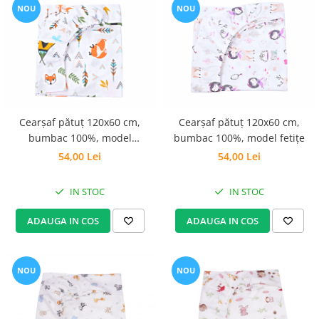
NOU
NOU
Cearșaf pătuț 120x60 cm,
Cearșaf pătuț 120x60 cm,
bumbac 100%, model
bumbac 100%, model fetițe
animăluțe și vulpițe
54,00 Lei
54,00 Lei
IN STOC
IN STOC
ADAUGA IN COS
ADAUGA IN COS
NOU
NOU