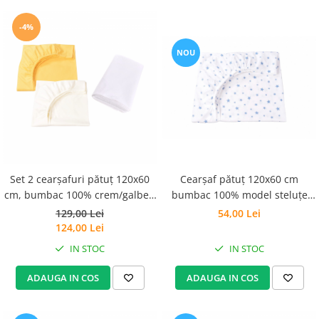
-4%
NOU
Set 2 cearșafuri pătuț 120x60
Cearșaf pătuț 120x60 cm
cm, bumbac 100% crem/galben
bumbac 100% model steluțe
+ Protecție impermeabilă
mici bleu
129,00 Lei
54,00 Lei
124,00 Lei
IN STOC
IN STOC
ADAUGA IN COS
ADAUGA IN COS