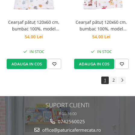
Cearșaf pătuț 120x60 cm,
Cearșaf pătuț 120x60 cm,
bumbac 100%, model
bumbac 100%, model
animăluțe safari
animăluțe și ciuperci
54,00 Lei
54,00 Lei
IN STOC
IN STOC
ADAUGA IN COS
ADAUGA IN COS
1
2
SUPORT CLIENTI
8:00-16:00
0742560025
office@paturicafermecata.ro