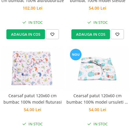
cm bumbac 100% alb/buburuze
bumbac 100% model stelute
102,00 Lei
54,00 Lei
IN STOC
IN STOC
ADAUGA IN COS
ADAUGA IN COS
NOU
Cearsaf patut 120x60 cm
Cearsaf patut 120x60 cm
bumbac 100% model fluturasi
bumbac 100% model ursuleti in
balon
54,00 Lei
54,00 Lei
IN STOC
IN STOC