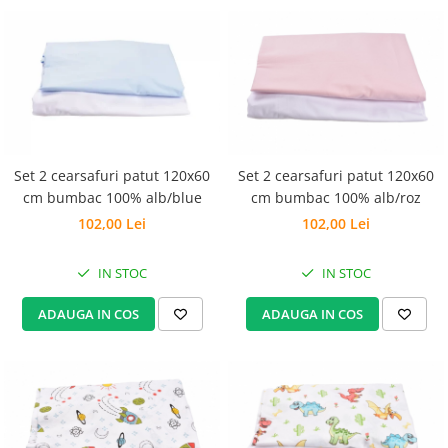
Groase
160x200
Iarna
180x200
Ieftine
2 Persoane
Nou Nascut
200x200
Scoica
4 Anotimpuri
Subtire
Antialergica
Roz
Set 2 cearsafuri patut 120x60
Set 2 cearsafuri patut 120x60
Bumbac
Saculeti dormit si plimbare
cm bumbac 100% alb/blue
cm bumbac 100% alb/roz
Cu Perne
102,00 Lei
102,00 Lei
Sisteme de infasare
De Iarna
De Vara
Ultima bucata
IN STOC
IN STOC
Dubla
Groase
ADAUGA IN COS
ADAUGA IN COS
Groase De Iarna
Ieftine
Pat Dublu
Subtire
Subtire de Vara