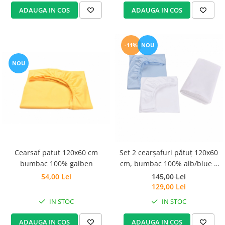
ADAUGA IN COS
ADAUGA IN COS
-11%
NOU
NOU
Cearsaf patut 120x60 cm
Set 2 cearșafuri pătuț 120x60
bumbac 100% galben
cm, bumbac 100% alb/blue +
Protecție impermeabilă
54,00 Lei
145,00 Lei
129,00 Lei
IN STOC
IN STOC
ADAUGA IN COS
ADAUGA IN COS