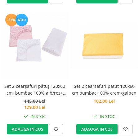
-11%
NOU
Set 2 cearșafuri pătuț 120x60
Set 2 cearsafuri patut 120x60
cm, bumbac 100% alb/roz+
cm bumbac 100% crem/galben
Protecție impermeabilă
145,00 Lei
102,00 Lei
129,00 Lei
IN STOC
IN STOC
ADAUGA IN COS
ADAUGA IN COS