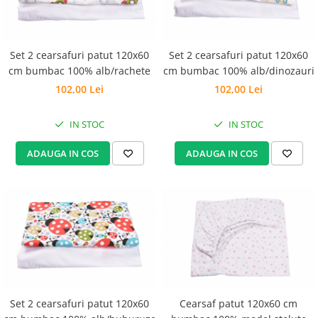
Set Pilota si Perne
Pilota Perne si Lenjerie
Pilota si Perne Ieftine
Set 2 cearsafuri patut 120x60
Set 2 cearsafuri patut 120x60
Pilote si Perne Romanesti
cm bumbac 100% alb/rachete
cm bumbac 100% alb/dinozauri
102,00 Lei
102,00 Lei
IN STOC
IN STOC
ADAUGA IN COS
ADAUGA IN COS
Set 2 cearsafuri patut 120x60
Cearsaf patut 120x60 cm