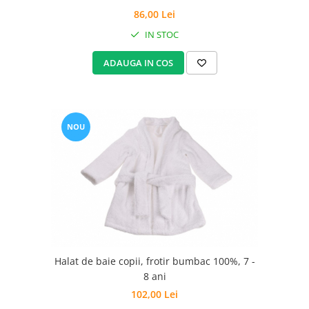
86,00 Lei
IN STOC
ADAUGA IN COS
NOU
Halat de baie copii, frotir bumbac 100%, 7 -
8 ani
102,00 Lei