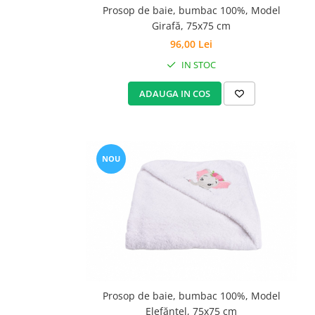
Groase
Prosop de baie, bumbac 100%, Model
160x200
Girafă, 75x75 cm
Iarna
180x200
96,00 Lei
Ieftine
2 Persoane
Nou Nascut
IN STOC
200x200
Scoica
4 Anotimpuri
ADAUGA IN COS
Subtire
Antialergica
Roz
Bumbac
Saculeti dormit si plimbare
Cu Perne
Sisteme de infasare
NOU
De Iarna
De Vara
Ultima bucata
Dubla
Groase
Groase De Iarna
Ieftine
Pat Dublu
Subtire
Prosop de baie, bumbac 100%, Model
Subtire de Vara
Elefănțel, 75x75 cm