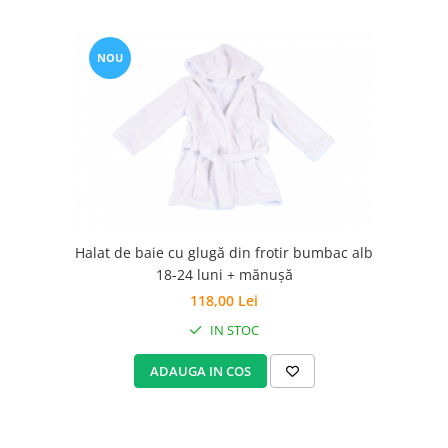
NOU
Halat de baie cu glugă din frotir bumbac alb
18-24 luni + mănușă
118,00 Lei
IN STOC
ADAUGA IN COS