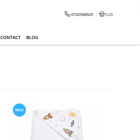
0742560025
0,00
CONTACT
BLOG
NOU