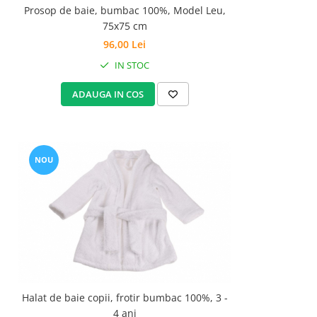
Prosop de baie, bumbac 100%, Model Leu,
75x75 cm
96,00 Lei
IN STOC
ADAUGA IN COS
NOU
Halat de baie copii, frotir bumbac 100%, 3 -
4 ani