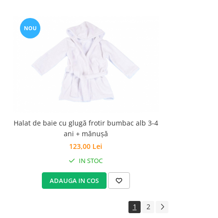
NOU
Halat de baie cu glugă frotir bumbac alb 3-4
ani + mănușă
123,00 Lei
IN STOC
ADAUGA IN COS
1
2