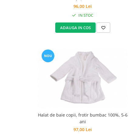
Set Pilota si Perne
96,00 Lei
Pilota Perne si Lenjerie
IN STOC
Pilota si Perne Ieftine
ADAUGA IN COS
Pilote si Perne Romanesti
NOU
Halat de baie copii, frotir bumbac 100%, 5-6
ani
97,00 Lei