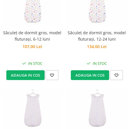
Set Pilota si Perne
Pilota Perne si Lenjerie
Pilota si Perne Ieftine
Pilote si Perne Romanesti
Săculeț de dormit gros, model
Săculeț de dormit gros, model
fluturași, 6-12 luni
fluturași, 12-24 luni
107,00 Lei
134,00 Lei
IN STOC
IN STOC
ADAUGA IN COS
ADAUGA IN COS