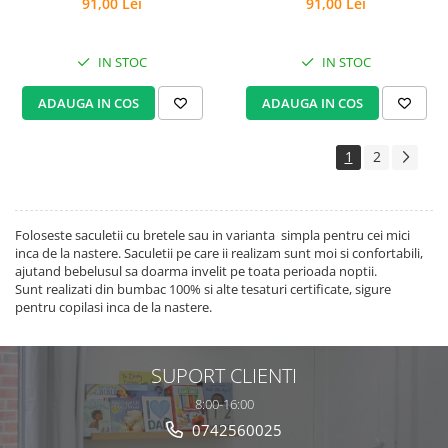
91,00 Lei
91,00 Lei
IN STOC
IN STOC
ADAUGA IN COS
ADAUGA IN COS
1
2
Foloseste saculetii cu bretele sau in varianta simpla pentru cei mici
inca de la nastere. Saculetii pe care ii realizam sunt moi si confortabili,
ajutand bebelusul sa doarma invelit pe toata perioada noptii.
Sunt realizati din bumbac 100% si alte tesaturi certificate, sigure
pentru copilasi inca de la nastere.
SUPORT CLIENTI
8:00-16:00
0742560025