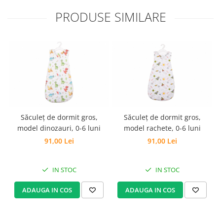
Set Pilota si Perne
PRODUSE SIMILARE
Pilota Perne si Lenjerie
Pilota si Perne Ieftine
Pilote si Perne Romanesti
Săculeț de dormit gros,
Săculeț de dormit gros,
model dinozauri, 0-6 luni
model rachete, 0-6 luni
91,00 Lei
91,00 Lei
IN STOC
IN STOC
ADAUGA IN COS
ADAUGA IN COS