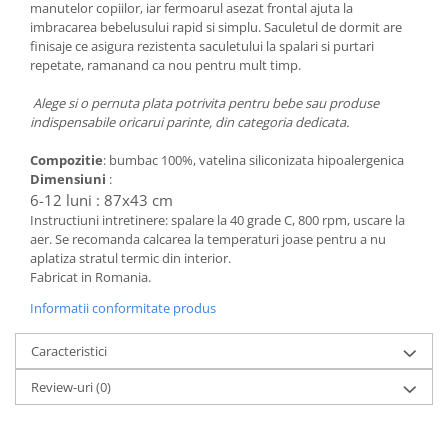
manutelor copiilor, iar fermoarul asezat frontal ajuta la
Groase
160x200
imbracarea bebelusului rapid si simplu. Saculetul de dormit are
Iarna
finisaje ce asigura rezistenta saculetului la spalari si purtari
180x200
repetate, ramanand ca nou pentru mult timp.
Ieftine
2 Persoane
Nou Nascut
200x200
Alege si o pernuta plata potrivita pentru bebe sau produse
Scoica
indispensabile oricarui parinte, din categoria dedicata.
4 Anotimpuri
Subtire
Antialergica
Compozitie
: bumbac 100%, vatelina siliconizata hipoalergenica
Roz
Bumbac
Dimensiuni
:
Saculeti dormit si plimbare
6-12 luni : 87x43 cm
Cu Perne
Instructiuni intretinere: spalare la 40 grade C, 800 rpm, uscare la
Sisteme de infasare
De Iarna
aer. Se recomanda calcarea la temperaturi joase pentru a nu
De Vara
aplatiza stratul termic din interior.
Ultima bucata
Fabricat in Romania.
Dubla
Groase
Informatii conformitate produs
Groase De Iarna
Caracteristici
Ieftine
Pat Dublu
Review-uri
(0)
Subtire
Subtire de Vara