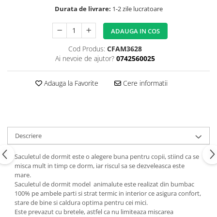
Copii 5-6 Ani
Babynest
cu Elastic
Paturi Rabatabile
Durata de livrare:
1-2 zile lucratoare
Copii - Bumbac
fara Elastic
Muselina
Paturi Stivuibile
Cu Gluga
Impermeabil 160/200
Vestute
ADAUGA IN COS
Paturici
Fete
Perne
CRESA
Absorbante
Cod Produs:
CFAM3628
Fetite
Canapea
Ai nevoie de ajutor?
0742560025
Albe
Lenjerii
Ieftine
Cu Memorie
Baietei
Saculeti
Set
De Dormit
Adauga la Favorite
Cere informatii
Botez
Ghiozdane
Cearceaf Plaja
Decorative
Botez Baieti
Gravide
Bumbac
Lungi de Dormit
Carucior
Mari
Descriere
Cocolino
Pentru Spate
Cu Gluga
Saculetul de dormit este o alegere buna pentru copii, stiind ca se
Set Perne
De Infasat
misca mult in timp ce dorm, iar riscul sa se dezveleasca este
Decorative
De Scos din Spital
mare.
Saculetul de dormit model animalute este realizat din bumbac
Pilote
De Infasat - Bumbac Organic
100% pe ambele parti si strat termic in interior ce asigura confort,
Fetite
Pilote Pat
stare de bine si caldura optima pentru cei mici.
Fleece
Este prevazut cu bretele, astfel ca nu limiteaza miscarea
1 Persoana