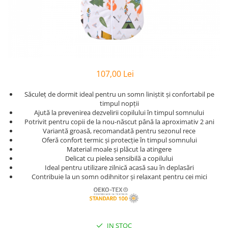
Bumbac Satinat
Personalizate
Huse Patut
Cearsafuri Impermeabile
Copii
Casa
Prosop Copii
Pernute si Pilote Patut Bebelusi
Perne
Scaune
Cu Elastic
Pufoase
Perne
1 An
Prosoape
Cu Elastic 160x200
Set
Perne Antireflux
2 Ani
Personalizate
Damasc
Set Bumbac
Pentru Cap
50x50
Rucsaci
Damasc - Alb
Set Halat
Pentru Formarea Capului la
Pilota Copii
107,00 Lei
Personalizati
Damasc - cu Elastic
Halat de Baie
Bebelusi
Set Pilote + Perna 1 Persoana
Saculeti
De Calitate
Săculeț de dormit ideal pentru un somn liniștit și confortabil pe
Pernute
Alb
Paturici pentru Copii
timpul nopții
Dublu
Pilote
Haine
Baieti
Ajută la prevenirea dezvelirii copilului în timpul somnului
Cocolino
Hotel
Potrivit pentru copii de la nou-născut până la aproximativ 2 ani
Aparatori
Bumbac
Bebelusi
Impermeabile
Variantă groasă, recomandată pentru sezonul rece
Satin
Panza
Bebelusi 6 Luni
120x60
Oferă confort termic și protecție în timpul somnului
Muselina
Huse de Pat
Personalizati
Material moale și plăcut la atingere
Bumbac
140x70
cu Pisici
Delicat cu pielea sensibilă a copilului
Paturi
Cu Elastic
Bumbac - Dama
Baieti
Ideal pentru utilizare zilnică acasă sau în deplasări
Pufoase
Cu Elastic - Ieftine
Copii
Contribuie la un somn odihnitor și relaxant pentru cei mici
Laterale
Stivuibile
De Somn
Cearceafuri
Copii 1 An
Laterale 120x60
Rabatabile
Copii 1-2 Ani
Seturi
Saltele
Alb
Copii 2-3 Ani
Individuale
Bumbac
Patuturi
IN STOC