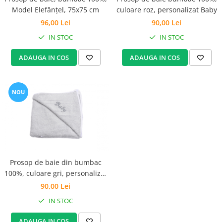
Set Pilota si Perne
Model Elefănțel, 75x75 cm
culoare roz, personalizat Baby
Pilota Perne si Lenjerie
96,00 Lei
90,00 Lei
Pilota si Perne Ieftine
IN STOC
IN STOC
Pilote si Perne Romanesti
ADAUGA IN COS
ADAUGA IN COS
NOU
Prosop de baie din bumbac
100%, culoare gri, personalizat
Baby
90,00 Lei
IN STOC
ADAUGA IN COS