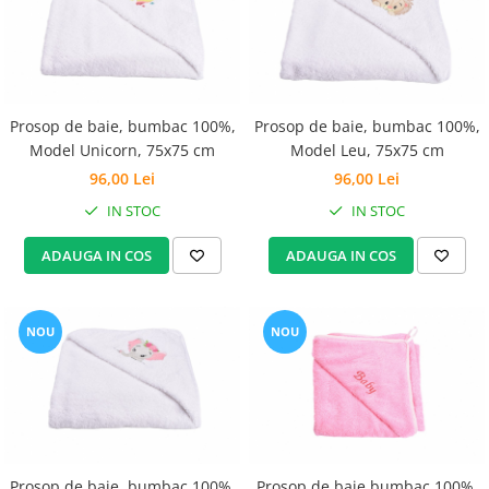
Groase
160x200
Iarna
180x200
Ieftine
2 Persoane
Nou Nascut
200x200
Prosop de baie, bumbac 100%,
Prosop de baie, bumbac 100%,
Scoica
4 Anotimpuri
Model Unicorn, 75x75 cm
Model Leu, 75x75 cm
Subtire
Antialergica
96,00 Lei
96,00 Lei
Roz
Bumbac
IN STOC
IN STOC
Saculeti dormit si plimbare
Cu Perne
Sisteme de infasare
De Iarna
ADAUGA IN COS
ADAUGA IN COS
De Vara
Ultima bucata
Dubla
NOU
NOU
Groase
Groase De Iarna
Ieftine
Pat Dublu
Subtire
Subtire de Vara
Prosop de baie, bumbac 100%,
Prosop de baie bumbac 100%,