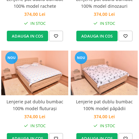
Set Pilota si Perne
100% model rachete
100% model dinozauri
Pilota Perne si Lenjerie
374,00 Lei
374,00 Lei
Pilota si Perne Ieftine
IN STOC
IN STOC
Pilote si Perne Romanesti
ADAUGA IN COS
ADAUGA IN COS
NOU
NOU
Lenjerie pat dublu bumbac
Lenjerie pat dublu bumbac
100% model fluturași
100% model păpădii
374,00 Lei
374,00 Lei
IN STOC
IN STOC
ADAUGA IN COS
ADAUGA IN COS