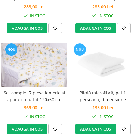
Animăluțe
Căprioare
283,00 Lei
283,00 Lei
IN STOC
IN STOC
ADAUGA IN COS
ADAUGA IN COS
NOU
NOU
Pilotă microfibră, pat 1
Set complet 7 piese lenjerie si
persoană, dimensiune
aparatori patut 120x60 cm
150x200x1 cm, medie-subtire
bumbac 100% model curcubee
135,00 Lei
369,00 Lei
si norisori
IN STOC
IN STOC
ADAUGA IN COS
ADAUGA IN COS