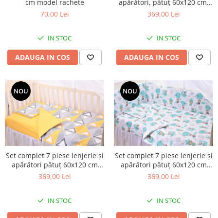
cm model rachete
apărători, pătuț 60x120 cm,
Set Pilota si Perne
Model Ghemotoace
70,00 Lei
369,00 Lei
Pilota Perne si Lenjerie
Pilota si Perne Ieftine
IN STOC
IN STOC
Pilote si Perne Romanesti
ADAUGA IN COS
ADAUGA IN COS
NOU
NOU
Set complet 7 piese lenjerie și
Set complet 7 piese lenjerie și
apărători pătuț 60x120 cm
apărători pătuț 60x120 cm
model Forme Geometrice
Ursuleți în balon
369,00 Lei
369,00 Lei
IN STOC
IN STOC