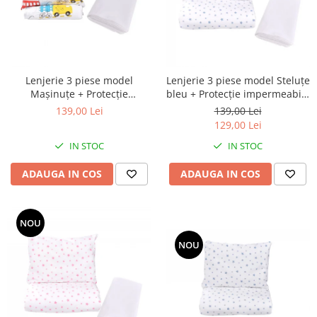
Lenjerie 3 piese model
Lenjerie 3 piese model Steluțe
Mașinuțe + Protecție
bleu + Protecție impermeabilă
impermeabilă pătuț 120x60
pătuț 120x60 cm
139,00 Lei
139,00 Lei
cm
129,00 Lei
IN STOC
IN STOC
ADAUGA IN COS
ADAUGA IN COS
NOU
NOU