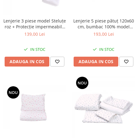
Lenjerie 5 piese pătuț 120x60
Lenjerie 3 piese model Steluțe
cm, bumbac 100% model
roz + Protecție impermeabilă
Steluțe bleu
pătuț 120x60 cm
193,00 Lei
139,00 Lei
IN STOC
IN STOC
ADAUGA IN COS
ADAUGA IN COS
NOU
NOU