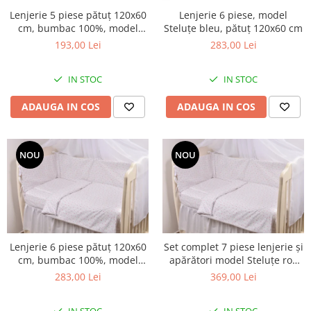
Lenjerie 5 piese pătuț 120x60
Lenjerie 6 piese, model
cm, bumbac 100%, model
Steluțe bleu, pătuț 120x60 cm
Steluțe roz
193,00 Lei
283,00 Lei
IN STOC
IN STOC
ADAUGA IN COS
ADAUGA IN COS
NOU
NOU
Lenjerie 6 piese pătuț 120x60
Set complet 7 piese lenjerie și
cm, bumbac 100%, model
apărători model Steluțe roz
Steluțe roz
pătuț 120x60 cm
283,00 Lei
369,00 Lei