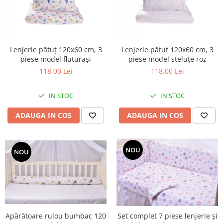
Groase
160x200
Iarna
180x200
Ieftine
2 Persoane
Nou Nascut
200x200
Lenjerie pătuț 120x60 cm, 3
Lenjerie pătuț 120x60 cm, 3
Scoica
piese model fluturași
piese model steluțe roz
4 Anotimpuri
118,00 Lei
118,00 Lei
Subtire
Antialergica
Roz
Bumbac
IN STOC
IN STOC
Saculeti dormit si plimbare
Cu Perne
Sisteme de infasare
De Iarna
ADAUGA IN COS
ADAUGA IN COS
De Vara
Ultima bucata
Dubla
NOU
NOU
Groase
Groase De Iarna
Ieftine
Pat Dublu
Subtire
Apărătoare rulou bumbac 120
Set complet 7 piese lenjerie și
Subtire de Vara