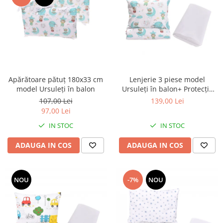
Apărătoare pătuț 180x33 cm
Lenjerie 3 piese model
model Ursuleți în balon
Ursuleți în balon+ Protecție
impermeabilă pătuț 120x60
107,00 Lei
139,00 Lei
cm
97,00 Lei
IN STOC
IN STOC
ADAUGA IN COS
ADAUGA IN COS
NOU
-7%
NOU