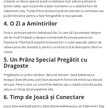
Creează un decor special acasă cu baloane roșii, pături pufoase și
Groase
160x200
lumini calde, apoi surprinde aceste momente cu o ședință foto de
Iarna
Valentine’s Day. Puteți folosi accesorii precum bentițe cu inimioare sau
180x200
jucării tematice pentru a face fotografiile și mai speciale.
Ieftine
2 Persoane
4. O Zi a Amintirilor
Nou Nascut
200x200
Scoica
4 Anotimpuri
Scrie o scrisoare pentru bebelușul tău, în care să îi povestești despre
Subtire
Antialergica
cât de mult îl iubești și despre momentele frumoase petrecute
Roz
împreună. Păstrează această scrisoare într-o cutie specială, alături de
Bumbac
câteva poze din această zi, pentru ca micuțul să le descopere când va
Saculeti dormit si plimbare
Cu Perne
crește.
Sisteme de infasare
De Iarna
5. Un Prânz Special Pregătit cu
De Vara
Ultima bucata
Dragoste
Dubla
Groase
Pregătește un prânz sănătos, decorat tematic. Dacă bebelușul a
început diversificarea, poți face piureuri în formă de inimă sau biscuiți
Groase De Iarna
de casă. Pentru tine, un smoothie delicios sau o salată colorată poate
Ieftine
aduce un strop de prospețime zilei.
Pat Dublu
6. Timp de Joacă și Conectare
Subtire
Subtire de Vara
Joaca este esențială pentru dezvoltarea bebelușului, iar Valentine’s Day