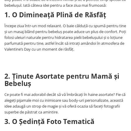
Copii 5-6 Ani
Babynest
cu Elastic
Paturi Rabatabile
bebelușul. Iată câteva idei pentru a face ziua mai frumoasă:
Copii - Bumbac
fara Elastic
Muselina
Paturi Stivuibile
1. O Dimineață Plină de Răsfăț
Cu Gluga
Impermeabil 160/200
Vestute
Paturici
Fete
Perne
Începe ziua într-un mod relaxant. O baie călduță cu spumă pentru tine
CRESA
Absorbante
Fetite
și un masaj blând pentru bebeluș poate aduce un plus de confort. Poți
Canapea
Albe
Lenjerii
folosi uleiuri naturale pentru hidratarea pielii bebelușului și o loțiune
Ieftine
Cu Memorie
parfumată pentru tine, astfel încât să intrați amândoi în atmosfera de
Baietei
Saculeti
Set
De Dormit
Valentine’s Day cu un moment de răsfăț.
Botez
Ghiozdane
Cearceaf Plaja
Decorative
Botez Baieti
Gravide
Bumbac
Lungi de Dormit
2. Ținute Asortate pentru Mamă și
Carucior
Mari
Bebeluș
Cocolino
Pentru Spate
Cu Gluga
Set Perne
Ce poate fi mai adorabil decât să vă îmbrăcați în haine asortate? Fie că
De Infasat
alegeți pijamale moi cu inimioare sau body-uri personalizate, această
Decorative
De Scos din Spital
idee adaugă un strop de magie și vă oferă ocazia să faceți fotografii
Pilote
superbe de păstrat ca amintire.
De Infasat - Bumbac Organic
3. O Ședință Foto Tematică
Fetite
Pilote Pat
Fleece
1 Persoana