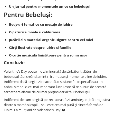
Un jurnal pentru momentele unice cu bebelușul
Pentru Bebeluși:
Body-uri tematice cu mesaje de iubire
O păturică moale și călduroasă
Jucării din material organic, sigure pentru cei mici
Cărți ilustrate despre iubire și familie
O cutie muzicală liniștitoare pentru somn ușor
Concluzie
Valentine’s Day poate fi o zi minunată de sărbătorit alături de
bebelușul tău, creând amintiri frumoase și momente pline de iubire.
Indiferent dacă alegi o zi relaxantă, o sesiune foto specială sau un
cadou simbolic, cel mai important lucru este să te bucuri de această
sărbătoare alături de cel mai prețios dar al tău: bebelușul.
Indiferent de cum alegi să petreci această zi, amintește-ți că dragostea
dintre o mamă și copilul său este cea mai pură și sinceră formă de
iubire. La mulți ani de Valentine’s Day! ❤️