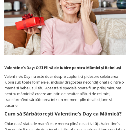
Bumbac Satinat
Personalizate
Huse Patut
Cearsafuri Impermeabile
Copii
Casa
Prosop Copii
Pernute si Pilote Patut Bebelusi
Perne
Scaune
Cu Elastic
Pufoase
Perne
1 An
Prosoape
Cu Elastic 160x200
Set
Perne Antireflux
2 Ani
Personalizate
Damasc
Set Bumbac
Pentru Cap
50x50
Rucsaci
Damasc - Alb
Set Halat
Pentru Formarea Capului la
Pilota Copii
Personalizati
Damasc - cu Elastic
Halat de Baie
Bebelusi
Set Pilote + Perna 1 Persoana
Saculeti
De Calitate
Pernute
Alb
Paturici pentru Copii
Dublu
Pilote
Haine
Baieti
Cocolino
Valentine’s Day: O Zi Plină de Iubire pentru Mămici și Bebeluși
Hotel
Aparatori
Bumbac
Bebelusi
Impermeabile
Satin
Valentine’s Day nu este doar despre cupluri, ci și despre celebrarea
Panza
Bebelusi 6 Luni
120x60
Muselina
iubirii sub toate formele ei, inclusiv dragostea necondiționată dintre o
Huse de Pat
Personalizati
Bumbac
140x70
mamă și bebelușul său. Această zi specială poate fi un prilej minunat
cu Pisici
Paturi
Cu Elastic
Bumbac - Dama
Baieti
pentru mămici să creeze amintiri de neuitat alături de cei mici,
Pufoase
transformând sărbătoarea într-un moment plin de afecțiune și
Cu Elastic - Ieftine
Copii
Laterale
Stivuibile
De Somn
bucurie.
Cearceafuri
Copii 1 An
Laterale 120x60
Rabatabile
Cum să Sărbătorești Valentine’s Day ca Mămică?
Copii 1-2 Ani
Seturi
Saltele
Alb
Copii 2-3 Ani
Chiar dacă viața de mamă este mereu plină de activități, Valentine’s
Individuale
Bumbac
Patuturi
Day poate fi o ocazie de a încetini ritmul și de a petrece timp special cu