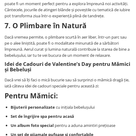
poate fi un moment perfect pentru a explora împreună noi activități.
Set Pilota si Perne
Cântecele, jocurile de atingeri blânde și poveștile cu tematică de iubire
Pilota Perne si Lenjerie
pot transforma ziua într-o experiență plină de tandrețe.
Pilota si Perne Ieftine
7. O Plimbare în Natură
Pilote si Perne Romanesti
Dacă vremea permite, o plimbare scurtă în aer liber, într-un parc sau
pe o alee liniștită, poate fi o modalitate minunată de a sărbători
împreună. Aerul curat și lumina naturală contribuie la starea de bine a
bebelușului, iar tu te vei bucura de un moment de relaxare.
Idei de Cadouri de Valentine’s Day pentru Mămici
și Bebeluși
Dacă vrei să îți faci o mică bucurie sau să surprinzi o mămică dragă ție,
iată câteva idei de cadouri speciale pentru această zi:
Pentru Mămici:
Bijuterii personalizate
cu inițiala bebelușului
Set de îngrijire spa pentru acasă
Un album foto special
pentru a aduna amintiri prețioase
Un set de pijamale pufoase și confortabile