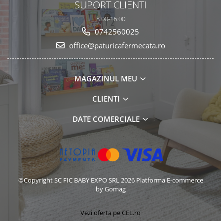
SUPORT CLIENTI
8:00-16:00
0742560025
office@paturicafermecata.ro
MAGAZINUL MEU
CLIENTI
DATE COMERCIALE
©Copyright SC FIC BABY EXPO SRL 2026
Platforma E-commerce
by Gomag
Vezi oferta pe CEL.ro