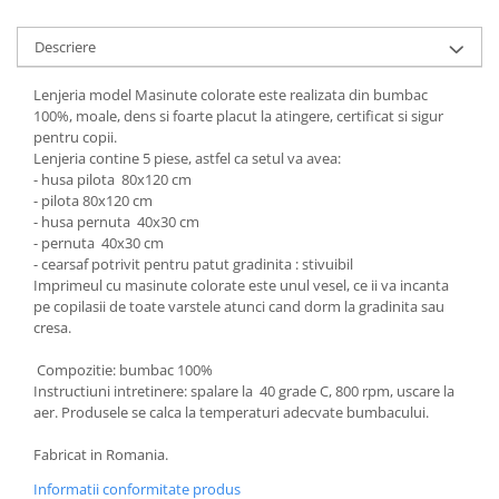
Groase
160x200
Iarna
Descriere
180x200
Ieftine
2 Persoane
Lenjeria model Masinute colorate este realizata din bumbac
Nou Nascut
200x200
100%, moale, dens si foarte placut la atingere, certificat si sigur
Scoica
pentru copii.
4 Anotimpuri
Lenjeria contine 5 piese, astfel ca setul va avea:
Subtire
Antialergica
- husa pilota 80x120 cm
Roz
Bumbac
- pilota 80x120 cm
Saculeti dormit si plimbare
- husa pernuta 40x30 cm
Cu Perne
- pernuta 40x30 cm
Sisteme de infasare
De Iarna
- cearsaf potrivit pentru patut gradinita : stivuibil
De Vara
Imprimeul cu masinute colorate este unul vesel, ce ii va incanta
Ultima bucata
pe copilasii de toate varstele atunci cand dorm la gradinita sau
Dubla
cresa.
Groase
Groase De Iarna
Compozitie: bumbac 100%
Instructiuni intretinere: spalare la 40 grade C, 800 rpm, uscare la
Ieftine
aer. Produsele se calca la temperaturi adecvate bumbacului.
Pat Dublu
Fabricat in Romania.
Subtire
Subtire de Vara
Informatii conformitate produs