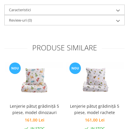
Set Pilota si Perne
Caracteristici
Pilota Perne si Lenjerie
Review-uri
(0)
Pilota si Perne Ieftine
Pilote si Perne Romanesti
PRODUSE SIMILARE
NOU
NOU
Lenjerie pătuț grădiniță 5
Lenjerie pătuț grădiniță 5
piese, model dinozauri
piese, model rachete
161,00 Lei
161,00 Lei
IN STOC
IN STOC