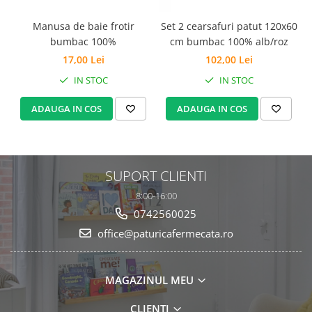
Manusa de baie frotir
Set 2 cearsafuri patut 120x60
S
bumbac 100%
cm bumbac 100% alb/roz
17,00 Lei
102,00 Lei
IN STOC
IN STOC
ADAUGA IN COS
ADAUGA IN COS
SUPORT CLIENTI
8:00-16:00
0742560025
office@paturicafermecata.ro
MAGAZINUL MEU
CLIENTI