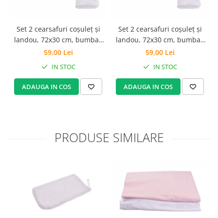
Set 2 cearsafuri coșuleț și
Set 2 cearsafuri coșuleț și
landou, 72x30 cm, bumbac
landou, 72x30 cm, bumbac
100% alb/roz+ protecție
100% crem/ roz + protecție
59,00 Lei
59,00 Lei
impermeabilă
impermeabilă
IN STOC
IN STOC
ADAUGA IN COS
ADAUGA IN COS
PRODUSE SIMILARE