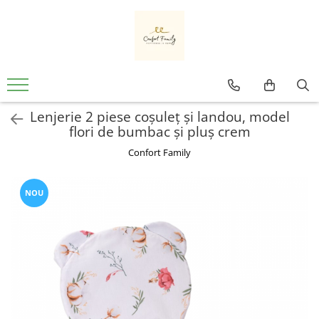
Pentru bebeluși
Pentru copii
Gradinita
Pentru părinți
Baie
Lenjerii
Lenjerii
Cearceafuri
Lenjerii
Prosoape de Baie
120x60
90x200
Pat Impermeabil
1 Persoana
Bebe
Lenjerie 2 piese coșuleț și landou, model
Baiat
160x80
Ghiozdane
140x200
Bumbac
flori de bumbac și pluș crem
3 piese
1 Persoana
160x200
Copii
Baieti
Confort Family
5 piese
1 persoana - Bumbac Satinat
160x200 - Bumbac
Copii - cu Gluga
Baieti - Personalizat
6 piese
Cu Elastic
180x200
Cu Gluga
Din Plus
7 piese
Cu Cearceaf cu Elastic
180x200 - Bumbac
Cu Gluga - Imprimeu
NOU
Dinozaur
Lenjerie cu Aparatori
Deosebite
2 Persoane
De Calitate
Fete
Seturi Lenjerie cu Aparatori
Gri
200x200
Din Prosop
Fete - Personalizat
Set Lenjerie 5 Piese
Roz
Alba
Ieftine
Lenjerie
Cearsafuri si huse patut
Cearsafuri si huse pat single
Bumbac
Mari
Pat Stivuibil
Bumbac 100%
Mari Bumbac
Cearceafuri
Huse
Seturi
Bumbac Ranforce
Nou Nascuti
Cearceafuri 120x60
Husa Impermeabila
Pernute