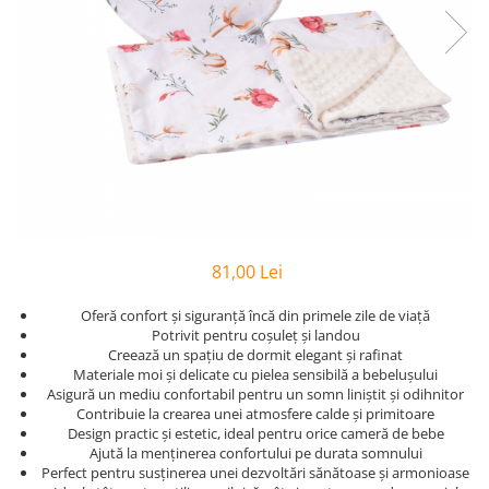
Bumbac Satinat
Personalizate
Huse Patut
Cearsafuri Impermeabile
Copii
Casa
Prosop Copii
Pernute si Pilote Patut Bebelusi
Perne
Scaune
Cu Elastic
Pufoase
Perne
1 An
Prosoape
Cu Elastic 160x200
Set
Perne Antireflux
2 Ani
Personalizate
Damasc
Set Bumbac
Pentru Cap
50x50
Rucsaci
Damasc - Alb
Set Halat
Pentru Formarea Capului la
Pilota Copii
Personalizati
Damasc - cu Elastic
Halat de Baie
Bebelusi
Set Pilote + Perna 1 Persoana
Saculeti
De Calitate
Pernute
Alb
Paturici pentru Copii
Dublu
Pilote
Haine
Baieti
Cocolino
Hotel
Aparatori
Bumbac
Bebelusi
81,00 Lei
Impermeabile
Satin
Panza
Bebelusi 6 Luni
120x60
Muselina
Huse de Pat
Oferă confort și siguranță încă din primele zile de viață
Personalizati
Bumbac
140x70
Potrivit pentru coșuleț și landou
cu Pisici
Paturi
Cu Elastic
Bumbac - Dama
Baieti
Creează un spațiu de dormit elegant și rafinat
Pufoase
Materiale moi și delicate cu pielea sensibilă a bebelușului
Cu Elastic - Ieftine
Copii
Laterale
Stivuibile
De Somn
Asigură un mediu confortabil pentru un somn liniștit și odihnitor
Cearceafuri
Copii 1 An
Laterale 120x60
Rabatabile
Contribuie la crearea unei atmosfere calde și primitoare
Copii 1-2 Ani
Design practic și estetic, ideal pentru orice cameră de bebe
Seturi
Saltele
Alb
Ajută la menținerea confortului pe durata somnului
Copii 2-3 Ani
Individuale
Bumbac
Patuturi
Perfect pentru susținerea unei dezvoltări sănătoase și armonioase