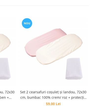
NOU
NOU
ou, 72x30
Set 2 cearsafuri coșuleț și landou, 72x30
Set 2 cearș
ben +
cm, bumbac 100% crem/ roz + protecție
cm, bumba
ă
impermeabilă
59,00 Lei