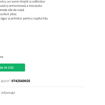
tru un somn liniștit și odihnitor
oasă și armonioasă a micuțului
imele zile de viață
onfort zilnic
sigur și primitor pentru copilul tău
are
A IN COS
 ajutor?
0742560025
informatii