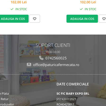
102,00 Lei
102,00 Lei
IN STOC
IN STOC
ADAUGA IN COS
ADAUGA IN COS
SUPORT CLIENTI
8:00-16:00
0742560025
office@paturicafermecata.ro
DATE COMERCIALE
 Plata
SC FIC BABY EXPO SRL
e Retur
J22/4307/2021
Produselor
RO40425817