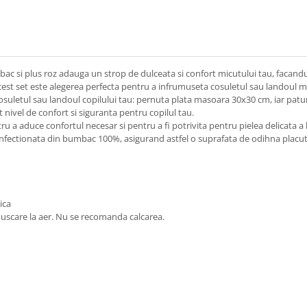
c si plus roz adauga un strop de dulceata si confort micutului tau, facandu-l 
 acest set este alegerea perfecta pentru a infrumuseta cosuletul sau landoul m
n cosuletul sau landoul copilului tau: pernuta plata masoara 30x30 cm, iar p
t nivel de confort si siguranta pentru copilul tau.
ru a aduce confortul necesar si pentru a fi potrivita pentru pielea delicata a 
nfectionata din bumbac 100%, asigurand astfel o suprafata de odihna placuta
ica
, uscare la aer. Nu se recomanda calcarea.