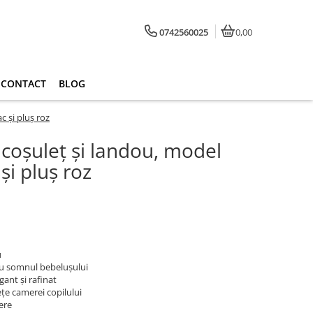
0742560025
0,00
CONTACT
BLOG
c și pluș roz
 coșuleț și landou, model
și pluș roz
u
ru somnul bebelușului
ant și rafinat
ețe camerei copilului
ere