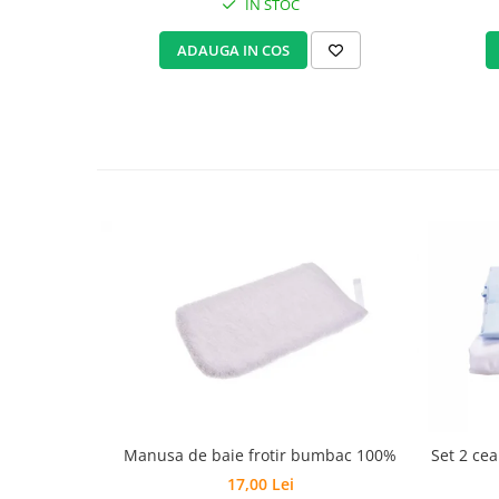
IN STOC
Set Pilota si Perne
ADAUGA IN COS
Pilota Perne si Lenjerie
Pilota si Perne Ieftine
Pilote si Perne Romanesti
Manusa de baie frotir bumbac 100%
Set 2 ce
17,00 Lei