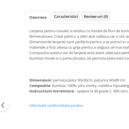
Copii 5-6 Ani
Babynest
cu Elastic
Paturi Rabatabile
Copii - Bumbac
fara Elastic
Muselina
Paturi Stivuibile
Cu Gluga
Caracteristici
Review-uri
(0)
Impermeabil 160/200
Descriere
Vestute
Paturici
Fete
Perne
CRESA
Absorbante
Fetite
Lenjeria pentru cosulet si landou cu model de flori de bumba
Canapea
Albe
Lenjerii
fermecatoare. Creat pentru a oferi atat caldura cat si stil,
Ieftine
Cu Memorie
Dimensiunile lenjeriei sunt perfecte pentru a se potrivi i
Baietei
Saculeti
Set
materiale a fost aleasa cu grija pentru a asigura cel mai inal
De Dormit
Botez
Ghiozdane
Compozitia acestui set de lenjerie este atent selectata pent
Cearceaf Plaja
Decorative
bumbac moale si o parte plusata, iar pernuta plata este co
Botez Baieti
Gravide
Bumbac
Lungi de Dormit
Carucior
Mari
Dimensiuni
: pernuta plata 30x30cm, paturica 60x80 cm
Cocolino
Compozitie
: bumbac 100%, plus minky, vatelina hipoalerg
Pentru Spate
Cu Gluga
Instructiuni intretinere
: spalare la 30 grade C, 800 rpm
Set Perne
De Infasat
Decorative
De Scos din Spital
Informatii conformitate produs
Pilote
De Infasat - Bumbac Organic
Fetite
Pilote Pat
Fleece
1 Persoana