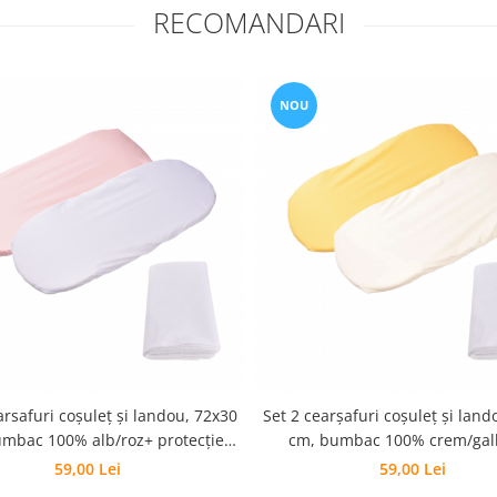
RECOMANDARI
NOU
arsafuri coșuleț și landou, 72x30
Set 2 cearșafuri coșuleț și land
mbac 100% alb/roz+ protecție
cm, bumbac 100% crem/gal
impermeabilă
protecție impermeabil
59,00 Lei
59,00 Lei