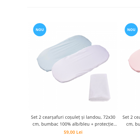
Groase
160x200
Iarna
180x200
Ieftine
2 Persoane
Nou Nascut
NOU
NOU
200x200
Scoica
4 Anotimpuri
Subtire
Antialergica
Roz
Bumbac
Saculeti dormit si plimbare
Cu Perne
Sisteme de infasare
De Iarna
De Vara
Ultima bucata
Dubla
Groase
Groase De Iarna
Ieftine
Set 2 cearșafuri coșuleț și landou, 72x30
Set 2 ce
Pat Dublu
cm, bumbac 100% alb/bleu + protecție
cm, bu
Subtire
impermeabilă
59,00 Lei
Subtire de Vara