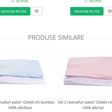
IN STOC
IN STOC
ADAUGA IN COS
ADAUGA IN COS
PRODUSE SIMILARE
arsafuri patut 120x60 cm bumbac
Set 2 cearsafuri patut 120x60 
100% alb/blue
100% alb/roz