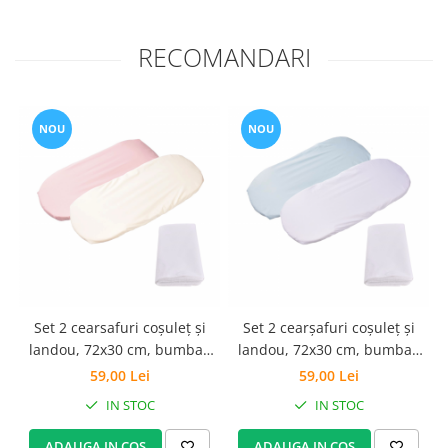
Set Pilota si Perne
Pilota Perne si Lenjerie
RECOMANDARI
Pilota si Perne Ieftine
Pilote si Perne Romanesti
NOU
NOU
Set 2 cearsafuri coșuleț și
Set 2 cearșafuri coșuleț și
landou, 72x30 cm, bumbac
landou, 72x30 cm, bumbac
100% crem/ roz + protecție
100% alb/bleu + protecție
1
59,00 Lei
59,00 Lei
impermeabilă
impermeabilă
IN STOC
IN STOC
ADAUGA IN COS
ADAUGA IN COS