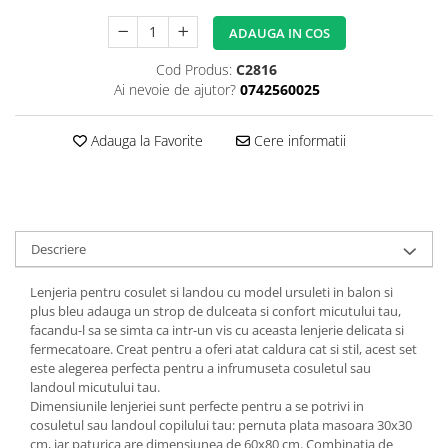
Copii 5-6 Ani
Babynest
cu Elastic
Paturi Rabatabile
Copii - Bumbac
fara Elastic
ADAUGA IN COS
Muselina
Paturi Stivuibile
Cu Gluga
Impermeabil 160/200
Vestute
Paturici
Cod Produs:
C2816
Fete
Perne
Ai nevoie de ajutor?
0742560025
CRESA
Absorbante
Fetite
Canapea
Albe
Lenjerii
Ieftine
Adauga la Favorite
Cere informatii
Cu Memorie
Baietei
Saculeti
Set
De Dormit
Botez
Ghiozdane
Cearceaf Plaja
Decorative
Botez Baieti
Gravide
Bumbac
Lungi de Dormit
Descriere
Carucior
Mari
Cocolino
Lenjeria pentru cosulet si landou cu
model ursuleti in balon si
Pentru Spate
Cu Gluga
plus bleu adauga un strop de dulceata si confort micutului tau,
Set Perne
facandu-l sa se simta ca intr-un vis cu aceasta lenjerie delicata si
De Infasat
fermecatoare. Creat pentru a oferi atat caldura cat si stil, acest set
Decorative
De Scos din Spital
este alegerea perfecta pentru a infrumuseta cosuletul sau
Pilote
De Infasat - Bumbac Organic
landoul micutului tau.
Dimensiunile lenjeriei sunt perfecte pentru a se potrivi in
Fetite
Pilote Pat
cosuletul sau landoul copilului tau: pernuta plata masoara 30x30
Fleece
1 Persoana
cm, iar paturica are dimensiunea de 60x80 cm. Combinatia de