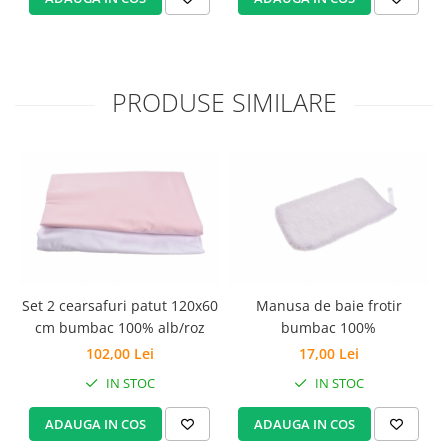
PRODUSE SIMILARE
Set 2 cearsafuri patut 120x60
Manusa de baie frotir
S
cm bumbac 100% alb/roz
bumbac 100%
102,00 Lei
17,00 Lei
IN STOC
IN STOC
ADAUGA IN COS
ADAUGA IN COS