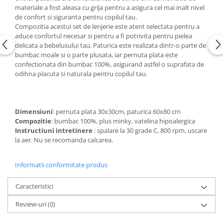
Groase
materiale a fost aleasa cu grija pentru a asigura cel mai inalt nivel
160x200
de confort si siguranta pentru copilul tau.
Iarna
180x200
Compozitia acestui set de lenjerie este atent selectata pentru a
Ieftine
2 Persoane
aduce confortul necesar si pentru a fi potrivita pentru pielea
delicata a bebelusului tau. Paturica este realizata dintr-o parte de
Nou Nascut
200x200
bumbac moale si o parte plusata, iar pernuta plata este
Scoica
4 Anotimpuri
confectionata din bumbac 100%, asigurand astfel o suprafata de
Subtire
odihna placuta si naturala pentru copilul tau.
Antialergica
Roz
Bumbac
Saculeti dormit si plimbare
Cu Perne
Dimensiuni
: pernuta plata 30x30cm, paturica 60x80 cm
Sisteme de infasare
De Iarna
Compozitie
: bumbac 100%, plus minky, vatelina hipoalergica
De Vara
Ultima bucata
Instructiuni intretinere
: spalare la 30 grade C, 800 rpm, uscare
Dubla
la aer. Nu se recomanda calcarea.
Groase
Informatii conformitate produs
Groase De Iarna
Ieftine
Caracteristici
Pat Dublu
Subtire
Review-uri
(0)
Subtire de Vara