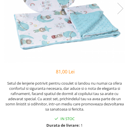
Bumbac Satinat
Personalizate
Huse Patut
Cearsafuri Impermeabile
Copii
Casa
Prosop Copii
Pernute si Pilote Patut Bebelusi
Perne
Scaune
Cu Elastic
Pufoase
Perne
1 An
Prosoape
Cu Elastic 160x200
Set
Perne Antireflux
2 Ani
Personalizate
Damasc
Set Bumbac
Pentru Cap
50x50
Rucsaci
Damasc - Alb
Set Halat
Pentru Formarea Capului la
Pilota Copii
Personalizati
Damasc - cu Elastic
Halat de Baie
Bebelusi
Set Pilote + Perna 1 Persoana
Saculeti
De Calitate
Pernute
Alb
Paturici pentru Copii
Dublu
Pilote
Haine
Baieti
Cocolino
Hotel
Aparatori
Bumbac
Bebelusi
81,00 Lei
Impermeabile
Satin
Panza
Bebelusi 6 Luni
120x60
Muselina
Huse de Pat
Setul de lenjerie potrivit pentru cosulet si landou nu numai ca ofera
Personalizati
Bumbac
140x70
confortul si siguranta necesara, dar aduce si o nota de eleganta si
cu Pisici
Paturi
Cu Elastic
Bumbac - Dama
Baieti
rafinament, facand spatiul de dormit al copilului tau sa arate cu
Pufoase
adevarat special. Cu acest set, prichindelul tau va avea parte de un
Cu Elastic - Ieftine
Copii
Laterale
Stivuibile
De Somn
somn linistit si odihnitor, intr-un mediu care promoveaza dezvoltarea
Cearceafuri
Copii 1 An
Laterale 120x60
Rabatabile
sa sanatoasa si fericita.
Copii 1-2 Ani
Seturi
Saltele
Alb
IN STOC
Copii 2-3 Ani
Individuale
Bumbac
Patuturi
Durata de livrare:
1