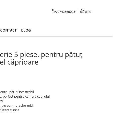
0742560025
0,00
CONTACT
BLOG
erie 5 piese, pentru pătuț
el căprioare
pentru pătuț încastrabil
c, perfect pentru camera copilului
al
entru somnul celor mici
ilizare zilnică