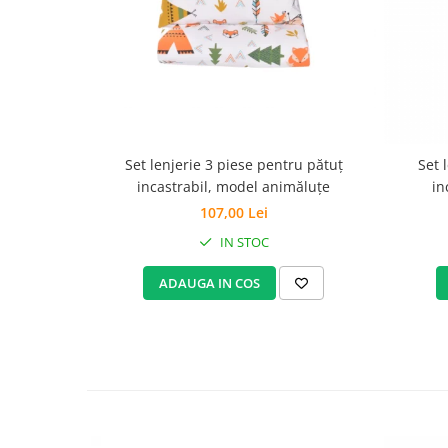
Set Pilota si Perne
Pilota Perne si Lenjerie
Pilota si Perne Ieftine
Pilote si Perne Romanesti
Set lenjerie 3 piese pentru pătuț
Set 
incastrabil, model animăluțe
in
107,00 Lei
IN STOC
ADAUGA IN COS