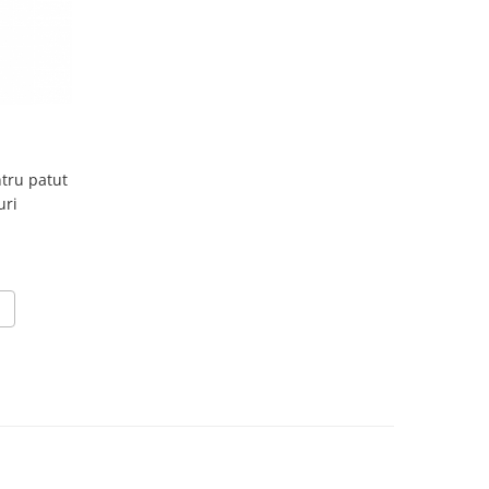
ntru patut
uri