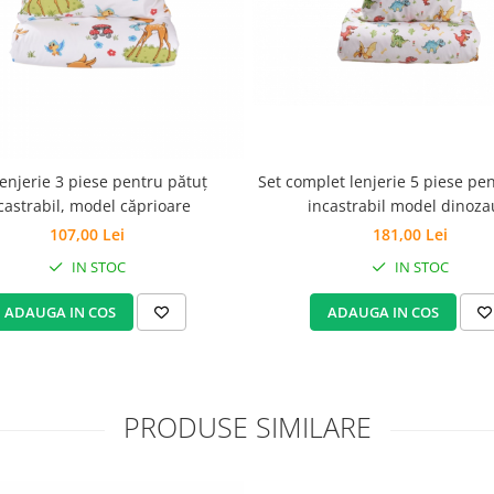
lenjerie 3 piese pentru pătuț
Set complet lenjerie 5 piese pe
castrabil, model căprioare
incastrabil model dinoza
107,00 Lei
181,00 Lei
IN STOC
IN STOC
ADAUGA IN COS
ADAUGA IN COS
PRODUSE SIMILARE