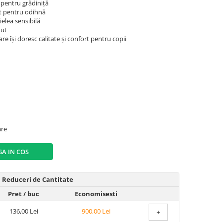
i pentru grădiniță
ut pentru odihnă
ielea sensibilă
nut
re își doresc calitate și confort pentru copii
are
A IN COS
Reduceri de Cantitate
Pret
/ buc
Economisesti
136,00 Lei
900,00 Lei
+