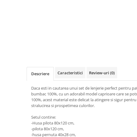
Copii 5-6 Ani
Babynest
cu Elastic
Paturi Rabatabile
Copii - Bumbac
fara Elastic
Muselina
Paturi Stivuibile
Cu Gluga
Impermeabil 160/200
Vestute
Paturici
Fete
Perne
CRESA
Absorbante
Fetite
Canapea
Albe
Lenjerii
Ieftine
Cu Memorie
Baietei
Saculeti
Set
De Dormit
Botez
Ghiozdane
Cearceaf Plaja
Decorative
Botez Baieti
Gravide
Bumbac
Caracteristici
Review-uri
(0)
Descriere
Lungi de Dormit
Carucior
Mari
Cocolino
Daca esti in cautarea unui set de lenjerie perfect pentru pa
Pentru Spate
Cu Gluga
bumbac 100%, cu un adorabil model caprioare care se potriv
Set Perne
100%, acest material este delicat la atingere si sigur pentru p
De Infasat
stralucirea si prospetimea culorilor.
Decorative
De Scos din Spital
Pilote
Setul contine:
De Infasat - Bumbac Organic
-Husa pilota 80x120 cm,
Fetite
Pilote Pat
-pilota 80x120 cm,
Fleece
-husa pernuta 40x28 cm,
1 Persoana