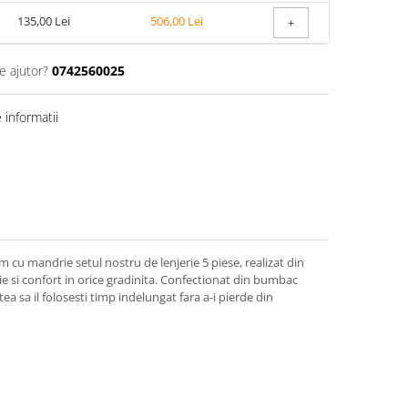
135,00 Lei
506,00 Lei
+
e ajutor?
0742560025
informatii
m cu mandrie setul nostru de lenjerie 5 piese, realizat din
e si confort in orice gradinita. Confectionat din bumbac
utea sa il folosesti timp indelungat fara a-i pierde din