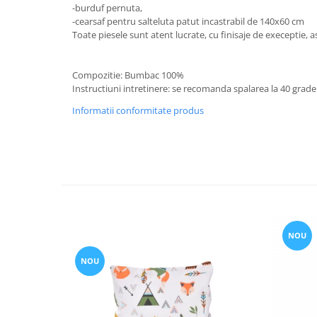
-burduf pernuta,
Groase
160x200
-cearsaf pentru salteluta patut incastrabil de 140x60 cm
Iarna
180x200
Toate piesele sunt atent lucrate, cu finisaje de execeptie, as
Ieftine
2 Persoane
Nou Nascut
200x200
Compozitie: Bumbac 100%
Scoica
4 Anotimpuri
Instructiuni intretinere: se recomanda spalarea la 40 grade
Subtire
Antialergica
Informatii conformitate produs
Roz
Bumbac
Saculeti dormit si plimbare
Cu Perne
Sisteme de infasare
De Iarna
De Vara
Ultima bucata
Dubla
Groase
Groase De Iarna
NOU
Ieftine
NOU
Pat Dublu
Subtire
Subtire de Vara