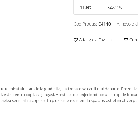
11
set
-25.41%
Cod Produs:
C4110
Ai nevoie d
Adauga la Favorite
Cere 
tutul micutului tau de la gradinita, nu trebuie sa cauti mai departe. Prezenta
este pentru copilasii gingasi. Acest set de lenjerie aduce un strop de bucuri
ielea sensibila a copiilor. In plus, este rezistent la spalare, astfel incat vei p