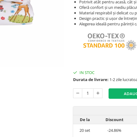
Potrivit atât pentru acasă, cât ș
Oferă confort și un mediu plăc
Material respirabil și delicat cu p
Design practic și ușor de întreți
Alegerea ideală pentru părinții ca
IN STOC
Durata de livrare:
1-2 zile lucrato
ADAUG
De la
Discount
20
set
-24.86%