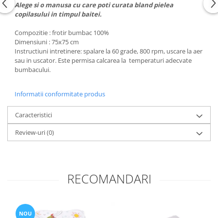
Alege si o manusa cu care poti curata bland pielea
Groase
160x200
copilasului in timpul baitei.
Iarna
180x200
Ieftine
Compozitie : frotir bumbac 100%
2 Persoane
Dimensiuni : 75x75 cm
Nou Nascut
200x200
Instructiuni intretinere: spalare la 60 grade, 800 rpm, uscare la aer
Scoica
sau in uscator. Este permisa calcarea la temperaturi adecvate
4 Anotimpuri
bumbacului.
Subtire
Antialergica
Roz
Bumbac
Informatii conformitate produs
Saculeti dormit si plimbare
Cu Perne
Sisteme de infasare
De Iarna
Caracteristici
De Vara
Ultima bucata
Review-uri
(0)
Dubla
Groase
Groase De Iarna
Ieftine
RECOMANDARI
Pat Dublu
Subtire
Subtire de Vara
NOU