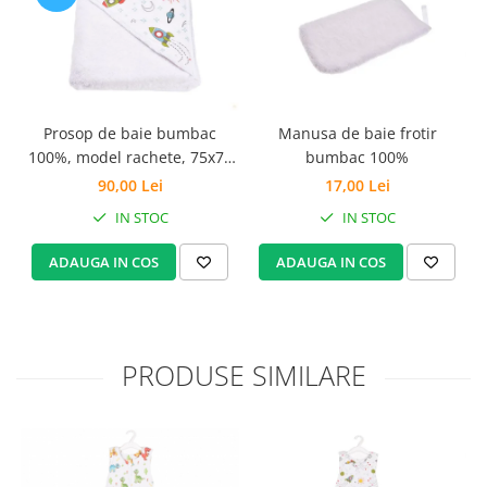
Set Pilota si Perne
Pilota Perne si Lenjerie
Pilota si Perne Ieftine
Pilote si Perne Romanesti
Prosop de baie bumbac
Manusa de baie frotir
100%, model rachete, 75x75
bumbac 100%
1
cm
90,00 Lei
17,00 Lei
IN STOC
IN STOC
ADAUGA IN COS
ADAUGA IN COS
PRODUSE SIMILARE