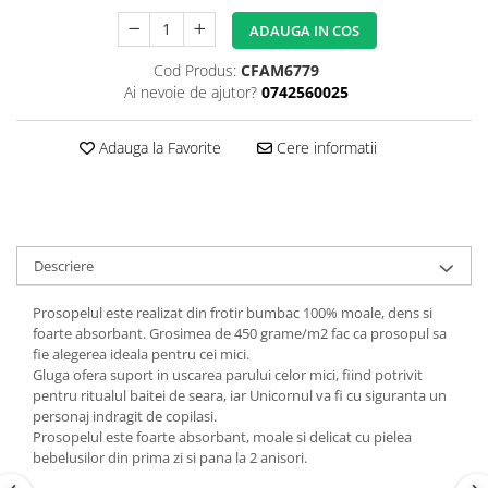
Copii 5-6 Ani
Babynest
cu Elastic
Paturi Rabatabile
Copii - Bumbac
ADAUGA IN COS
fara Elastic
Muselina
Paturi Stivuibile
Cu Gluga
Impermeabil 160/200
Vestute
Cod Produs:
CFAM6779
Paturici
Fete
Ai nevoie de ajutor?
0742560025
Perne
CRESA
Absorbante
Fetite
Canapea
Albe
Lenjerii
Ieftine
Adauga la Favorite
Cere informatii
Cu Memorie
Baietei
Saculeti
Set
De Dormit
Botez
Ghiozdane
Cearceaf Plaja
Decorative
Botez Baieti
Gravide
Bumbac
Descriere
Lungi de Dormit
Carucior
Mari
Cocolino
Prosopelul este realizat din frotir bumbac 100% moale, dens si
Pentru Spate
foarte absorbant. Grosimea de 450 grame/m2 fac ca prosopul sa
Cu Gluga
Set Perne
fie alegerea ideala pentru cei mici.
De Infasat
Gluga ofera suport in uscarea parului celor mici, fiind potrivit
Decorative
De Scos din Spital
pentru ritualul baitei de seara, iar Unicornul va fi cu siguranta un
Pilote
personaj indragit de copilasi.
De Infasat - Bumbac Organic
Prosopelul este foarte absorbant, moale si delicat cu pielea
Fetite
Pilote Pat
bebelusilor din prima zi si pana la 2 anisori.
Fleece
1 Persoana