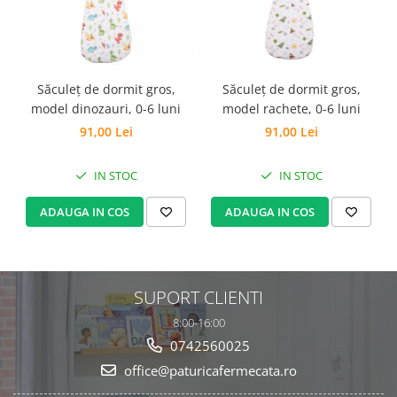
Săculeț de dormit gros,
Săculeț de dormit gros,
L
model dinozauri, 0-6 luni
model rachete, 0-6 luni
91,00 Lei
91,00 Lei
IN STOC
IN STOC
ADAUGA IN COS
ADAUGA IN COS
SUPORT CLIENTI
8:00-16:00
0742560025
office@paturicafermecata.ro