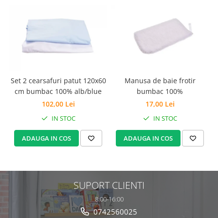
Set 2 cearsafuri patut 120x60
Manusa de baie frotir
cm bumbac 100% alb/blue
bumbac 100%
102,00 Lei
17,00 Lei
IN STOC
IN STOC
ADAUGA IN COS
ADAUGA IN COS
SUPORT CLIENTI
8:00-16:00
0742560025