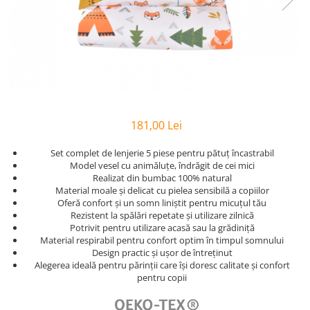
Bumbac Satinat
Personalizate
Huse Patut
Cearsafuri Impermeabile
Copii
Casa
Prosop Copii
Pernute si Pilote Patut Bebelusi
Perne
Scaune
Cu Elastic
Pufoase
Perne
1 An
Prosoape
Cu Elastic 160x200
Set
Perne Antireflux
2 Ani
Personalizate
Damasc
Set Bumbac
Pentru Cap
50x50
Rucsaci
Damasc - Alb
Set Halat
Pentru Formarea Capului la
Pilota Copii
Personalizati
Damasc - cu Elastic
Halat de Baie
Bebelusi
Set Pilote + Perna 1 Persoana
181,00 Lei
Saculeti
De Calitate
Pernute
Alb
Paturici pentru Copii
Dublu
Pilote
Haine
Baieti
Set complet de lenjerie 5 piese pentru pătuț încastrabil
Cocolino
Hotel
Model vesel cu animăluțe, îndrăgit de cei mici
Aparatori
Bumbac
Bebelusi
Impermeabile
Realizat din bumbac 100% natural
Satin
Panza
Bebelusi 6 Luni
120x60
Material moale și delicat cu pielea sensibilă a copiilor
Muselina
Huse de Pat
Personalizati
Oferă confort și un somn liniștit pentru micuțul tău
Bumbac
140x70
cu Pisici
Rezistent la spălări repetate și utilizare zilnică
Paturi
Cu Elastic
Bumbac - Dama
Baieti
Potrivit pentru utilizare acasă sau la grădiniță
Pufoase
Cu Elastic - Ieftine
Copii
Material respirabil pentru confort optim în timpul somnului
Laterale
Stivuibile
De Somn
Design practic și ușor de întreținut
Cearceafuri
Copii 1 An
Laterale 120x60
Rabatabile
Alegerea ideală pentru părinții care își doresc calitate și confort
Copii 1-2 Ani
pentru copii
Seturi
Saltele
Alb
Copii 2-3 Ani
Individuale
Bumbac
Patuturi