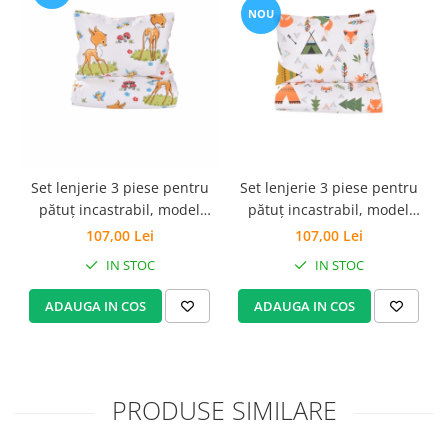
NOU
Set lenjerie 3 piese pentru
Set lenjerie 3 piese pentru
pătuț incastrabil, model
pătuț incastrabil, model
animăluțe
căprioare
107,00 Lei
107,00 Lei
IN STOC
IN STOC
ADAUGA IN COS
ADAUGA IN COS
PRODUSE SIMILARE