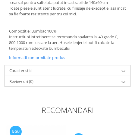
-cearsaf pentru salteluta patut incastrabil de 140x60 cm
Set Pilota si Perne
Toate piesele sunt atent lucrate, cu finisaje de execeptie, asa incat
Pilota Perne si Lenjerie
sa fie foarte rezistente pentru cei mici.
Pilota si Perne Ieftine
Pilote si Perne Romanesti
Compozitie: Bumbac 100%
Instructiuni intretinere: se recomanda spalarea la 40 grade C,
800-1000 rpm, uscare la aer. Husele lenjeriei pot fi calcate la
temperaturi adecvate bumbacului
Informatii conformitate produs
Caracteristici
Review-uri
(0)
RECOMANDARI
NOU