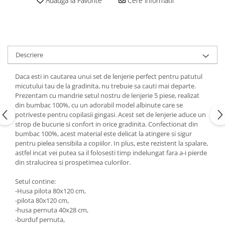
Adauga la Favorite
Cere informatii
Groase
160x200
Iarna
180x200
Ieftine
2 Persoane
Nou Nascut
200x200
Descriere
Scoica
4 Anotimpuri
Subtire
Antialergica
Daca esti in cautarea unui set de lenjerie perfect pentru patutul
Roz
micutului tau de la gradinita, nu trebuie sa cauti mai departe.
Bumbac
Prezentam cu mandrie setul nostru de lenjerie 5 piese, realizat
Saculeti dormit si plimbare
Cu Perne
din bumbac 100%, cu un adorabil model albinute care se
Sisteme de infasare
potriveste pentru copilasii gingasi. Acest set de lenjerie aduce un
De Iarna
strop de bucurie si confort in orice gradinita. Confectionat din
De Vara
Ultima bucata
bumbac 100%, acest material este delicat la atingere si sigur
Dubla
pentru pielea sensibila a copiilor. In plus, este rezistent la spalare,
astfel incat vei putea sa il folosesti timp indelungat fara a-i pierde
Groase
din stralucirea si prospetimea culorilor.
Groase De Iarna
Ieftine
Setul contine:
-Husa pilota 80x120 cm,
Pat Dublu
-pilota 80x120 cm,
Subtire
-husa pernuta 40x28 cm,
Subtire de Vara
-burduf pernuta,