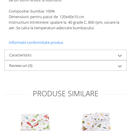
de un somn linistit si odihnitor.
Groase
160x200
Compozitie: bumbac 100%
Iarna
180x200
Dimensiuni: pentru patut de 120x60x10 cm
Ieftine
2 Persoane
Instructiuni intretinere: spalare la 40 grade C, 800 rpm, uscare la
Nou Nascut
aer. Se calca la temperaturi adecvate bumbacului.
200x200
Scoica
4 Anotimpuri
Subtire
Informatii conformitate produs
Antialergica
Roz
Bumbac
Caracteristici
Saculeti dormit si plimbare
Cu Perne
Review-uri
(0)
Sisteme de infasare
De Iarna
De Vara
Ultima bucata
Dubla
Groase
PRODUSE SIMILARE
Groase De Iarna
Ieftine
Pat Dublu
Subtire
Subtire de Vara