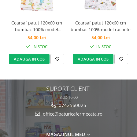
Set Pilota si Perne
Pilota Perne si Lenjerie
Pilota si Perne Ieftine
Cearsaf patut 120x60 cm
Cearsaf patut 120x60 cm
bumbac 100% model
bumbac 100% model rachete
Pilote si Perne Romanesti
dinozauri
54,00 Lei
54,00 Lei
IN STOC
IN STOC
ADAUGA IN COS
ADAUGA IN COS
SUPORT CLIENTI
8:00-16:00
0742560025
office@paturicafermecata.ro
MAGAZINUL MEU