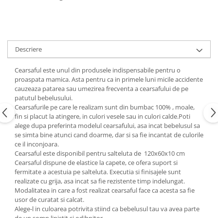
Copii 5-6 Ani
Babynest
cu Elastic
Paturi Rabatabile
Copii - Bumbac
fara Elastic
Muselina
Paturi Stivuibile
Cu Gluga
Impermeabil 160/200
Vestute
Paturici
Fete
Perne
CRESA
Absorbante
Descriere
Fetite
Canapea
Albe
Lenjerii
Ieftine
Cu Memorie
Cearsaful este unul din produsele indispensabile pentru o
Baietei
Saculeti
Set
proaspata mamica. Asta pentru ca in primele luni micile accidente
De Dormit
Botez
Ghiozdane
cauzeaza patarea sau umezirea frecventa a cearsafului de pe
Cearceaf Plaja
Decorative
patutul bebelusului.
Botez Baieti
Gravide
Cearsafurile pe care le realizam sunt din bumbac 100% , moale,
Bumbac
fin si placut la atingere, in culori vesele sau in culori calde.Poti
Lungi de Dormit
Carucior
alege dupa preferinta modelul cearsafului, asa incat bebelusul sa
Mari
se simta bine atunci cand doarme, dar si sa fie incantat de culorile
Cocolino
ce il inconjoara.
Pentru Spate
Cu Gluga
Cearsaful este disponibil pentru salteluta de 120x60x10 cm
Set Perne
De Infasat
Cearsaful dispune de elastice la capete, ce ofera suport si
fermitate a acestuia pe salteluta. Executia si finisajele sunt
Decorative
De Scos din Spital
realizate cu grija, asa incat sa fie rezistente timp indelungat.
Pilote
De Infasat - Bumbac Organic
Modalitatea in care a fost realizat cearsaful face ca acesta sa fie
Fetite
usor de curatat si calcat.
Pilote Pat
Alege-l in culoarea potrivita stiind ca bebelusul tau va avea parte
Fleece
1 Persoana