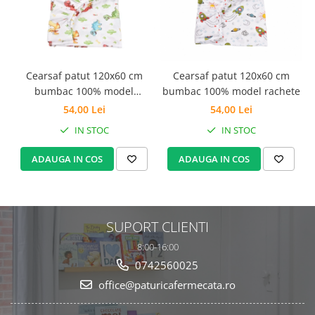
Set Pilota si Perne
Pilota Perne si Lenjerie
Pilota si Perne Ieftine
Pilote si Perne Romanesti
Cearsaf patut 120x60 cm
Cearsaf patut 120x60 cm
bumbac 100% model
bumbac 100% model rachete
dinozauri
54,00 Lei
54,00 Lei
IN STOC
IN STOC
ADAUGA IN COS
ADAUGA IN COS
SUPORT CLIENTI
8:00-16:00
0742560025
office@paturicafermecata.ro