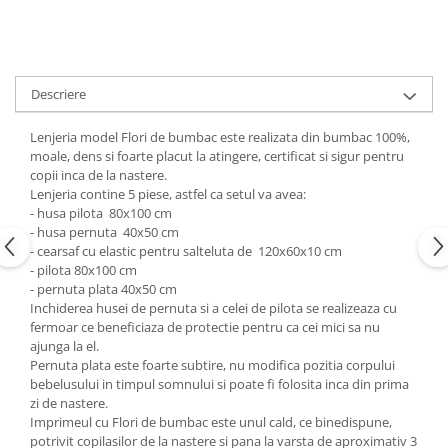
Copii 5-6 Ani
Babynest
cu Elastic
Paturi Rabatabile
Copii - Bumbac
fara Elastic
Muselina
Paturi Stivuibile
Cu Gluga
Impermeabil 160/200
Vestute
Paturici
Fete
Perne
CRESA
Descriere
Absorbante
Fetite
Canapea
Albe
Lenjerii
Ieftine
Lenjeria model Flori de bumbac este realizata din bumbac 100%,
Cu Memorie
Baietei
Saculeti
moale, dens si foarte placut la atingere, certificat si sigur pentru
Set
De Dormit
copii inca de la nastere.
Botez
Ghiozdane
Cearceaf Plaja
Decorative
Lenjeria contine 5 piese, astfel ca setul va avea:
Botez Baieti
- husa pilota 80x100 cm
Gravide
Bumbac
- husa pernuta 40x50 cm
Lungi de Dormit
- cearsaf cu elastic pentru salteluta de 120x60x10 cm
Carucior
- pilota 80x100 cm
Mari
Cocolino
- pernuta plata 40x50 cm
Pentru Spate
Cu Gluga
Inchiderea husei de pernuta si a celei de pilota se realizeaza cu
Set Perne
fermoar ce beneficiaza de protectie pentru ca cei mici sa nu
De Infasat
ajunga la el.
Decorative
De Scos din Spital
Pernuta plata este foarte subtire, nu modifica pozitia corpului
Pilote
De Infasat - Bumbac Organic
bebelusului in timpul somnului si poate fi folosita inca din prima
zi de nastere.
Fetite
Pilote Pat
Imprimeul cu Flori de bumbac este unul cald, ce binedispune,
Fleece
potrivit copilasilor de la nastere si pana la varsta de aproximativ 3
1 Persoana