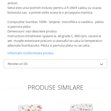
anisori.
Groase
160x200
Setul este unul potrivit inclusiv pentru a fi oferit cadou cu ocazia
Iarna
180x200
botezului sau a primei vizite acasa la o proaspata mamica.
Ieftine
2 Persoane
Compozitie: bumbac 100% - lenjerie ; microfibra si vatelina - pilota
Nou Nascut
200x200
si pernuta plata
Scoica
4 Anotimpuri
Dimensiuni: vezi descriere produs
Subtire
Instructiuni intretinere: spalare la 40 grade C, 800 rpm, uscare la
Antialergica
aer. Husele exterioare precum si cearsaful se calca la temperaturi
Roz
Bumbac
adecvate bumbacului. Pilota si pernuta plata nu se calca.
Saculeti dormit si plimbare
Cu Perne
Informatii conformitate produs
Sisteme de infasare
De Iarna
De Vara
Review-uri
(0)
Ultima bucata
Dubla
Groase
Groase De Iarna
PRODUSE SIMILARE
Ieftine
Pat Dublu
Subtire
Subtire de Vara