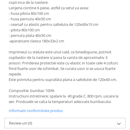
copii inca de la nastere.
Groase
160x200
Lenjeria contine 6 piese, astfel ca setul va avea:
Iarna
- husa pilota 80x100 cm
180x200
- husa pernuta 40x50 cm
Ieftine
2 Persoane
- cearsaf cu elastic pentru salteluta de 120x60x10 cm
Nou Nascut
200x200
- pilota 80x100 cm
Scoica
- pernuta plata 40x50 cm
4 Anotimpuri
-aparatoare clasica 180x33x2 cm
Subtire
Antialergica
Roz
Bumbac
Imprimeul cu stelute este unul cald, ce binedispune, potrivit
Saculeti dormit si plimbare
copilasilor de la nastere si pana la varsta de aproximativ 3
Cu Perne
anisori. Prinderea protectiei este cu elastic in toate cele 4 colturi,
Sisteme de infasare
De Iarna
fiind foarte usor de schimbat. Se curata usor si se usuca foarte
De Vara
repede.
Ultima bucata
Este potrivita pentru suprafata plana a saltelutei de 120x60 cm.
Dubla
Groase
Compozitie: bumbac 100%
Instructiuni intretinere: spalare la 40 grade C, 800 rpm, uscare la
Groase De Iarna
aer. Produsele se calca la temperaturi adecvate bumbacului.
Ieftine
Informatii conformitate produs
Pat Dublu
Subtire
Review-uri
(0)
Subtire de Vara