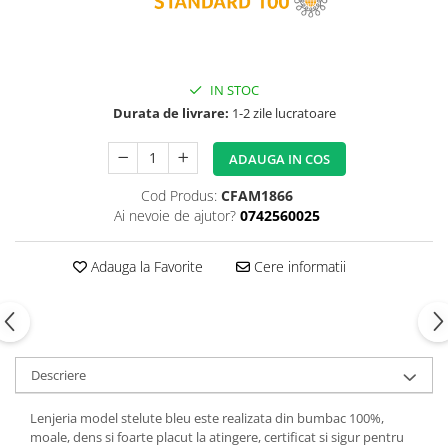
Copii 5-6 Ani
Babynest
cu Elastic
Paturi Rabatabile
Copii - Bumbac
fara Elastic
Muselina
Paturi Stivuibile
Cu Gluga
Impermeabil 160/200
Vestute
Paturici
Fete
Perne
IN STOC
CRESA
Absorbante
Fetite
Durata de livrare:
1-2 zile lucratoare
Canapea
Albe
Lenjerii
Ieftine
Cu Memorie
Baietei
Saculeti
Set
ADAUGA IN COS
De Dormit
Botez
Ghiozdane
Cearceaf Plaja
Decorative
Cod Produs:
CFAM1866
Botez Baieti
Ai nevoie de ajutor?
0742560025
Gravide
Bumbac
Lungi de Dormit
Carucior
Adauga la Favorite
Cere informatii
Mari
Cocolino
Pentru Spate
Cu Gluga
Set Perne
De Infasat
Decorative
De Scos din Spital
Descriere
Pilote
De Infasat - Bumbac Organic
Fetite
Pilote Pat
Lenjeria model stelute bleu este realizata din bumbac 100%,
Fleece
moale, dens si foarte placut la atingere, certificat si sigur pentru
1 Persoana