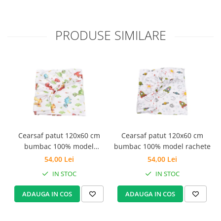
Set Pilota si Perne
Pilota Perne si Lenjerie
PRODUSE SIMILARE
Pilota si Perne Ieftine
Pilote si Perne Romanesti
Cearsaf patut 120x60 cm
Cearsaf patut 120x60 cm
bumbac 100% model
bumbac 100% model rachete
dinozauri
54,00 Lei
54,00 Lei
IN STOC
IN STOC
ADAUGA IN COS
ADAUGA IN COS