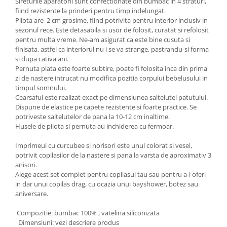
Sireturile aparatorii sunt confectionate din bumbac in 4 straturi,
Groase
160x200
fiind rezistente la prinderi pentru timp indelungat.
Iarna
Pilota are 2 cm grosime, fiind potrivita pentru interior inclusiv in
180x200
sezonul rece. Este detasabila si usor de folosit, curatat si refolosit
Ieftine
2 Persoane
pentru multa vreme. Ne-am asigurat ca este bine cusuta si
Nou Nascut
finisata, astfel ca interiorul nu i se va strange, pastrandu-si forma
200x200
si dupa cativa ani.
Scoica
4 Anotimpuri
Pernuta plata este foarte subtire, poate fi folosita inca din prima
Subtire
Antialergica
zi de nastere intrucat nu modifica pozitia corpului bebelusului in
Roz
timpul somnului.
Bumbac
Cearsaful este realizat exact pe dimensiunea saltelutei patutului.
Saculeti dormit si plimbare
Cu Perne
Dispune de elastice pe capete rezistente si foarte practice. Se
Sisteme de infasare
De Iarna
potriveste saltelutelor de pana la 10-12 cm inaltime.
Husele de pilota si pernuta au inchiderea cu fermoar.
De Vara
Ultima bucata
Dubla
Imprimeul cu curcubee si norisori este unul colorat si vesel,
Groase
potrivit copilasilor de la nastere si pana la varsta de aproximativ 3
anisori.
Groase De Iarna
Alege acest set complet pentru copilasul tau sau pentru a-l oferi
Ieftine
in dar unui copilas drag, cu ocazia unui bayshower, botez sau
aniversare.
Pat Dublu
Subtire
Compozitie: bumbac 100% , vatelina siliconizata
Subtire de Vara
Dimensiuni: vezi descriere produs