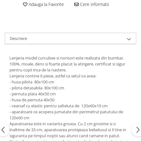
Copii 5-6 Ani
Babynest
cu Elastic
Paturi Rabatabile
Adauga la Favorite
Cere informatii
Copii - Bumbac
fara Elastic
Muselina
Paturi Stivuibile
Cu Gluga
Impermeabil 160/200
Vestute
Paturici
Fete
Perne
CRESA
Absorbante
Fetite
Canapea
Descriere
Albe
Lenjerii
Ieftine
Cu Memorie
Baietei
Saculeti
Set
De Dormit
Botez
Ghiozdane
Cearceaf Plaja
Lenjeria model curcubee si norisori este realizata din bumbac
Decorative
Botez Baieti
100%, moale, dens si foarte placut la atingere, certificat si sigur
Gravide
pentru copii inca de la nastere.
Bumbac
Lenjeria contine 6 piese, astfel ca setul va avea:
Lungi de Dormit
Carucior
- husa pilota 80x100 cm
Mari
- pilota detasabila 80x100 cm
Cocolino
Pentru Spate
- pernuta plata 40x50 cm
Cu Gluga
- husa de pernuta 40x50
Set Perne
De Infasat
- cearsaf cu elastic pentru salteluta de 120x60x10 cm
Decorative
- aparatoare ce acopera jumatate din perimetrul patutului de
De Scos din Spital
120x60 cm
Pilote
De Infasat - Bumbac Organic
Aparatoarea este in varianta groasa. Cu 2 cm grosime si o
Fetite
Pilote Pat
inaltime de 33 cm, aparatoarea protejeaza bebelusul si il tine in
siguranta pe timpul noptii sau atunci cand ramane in patut.
Fleece
1 Persoana