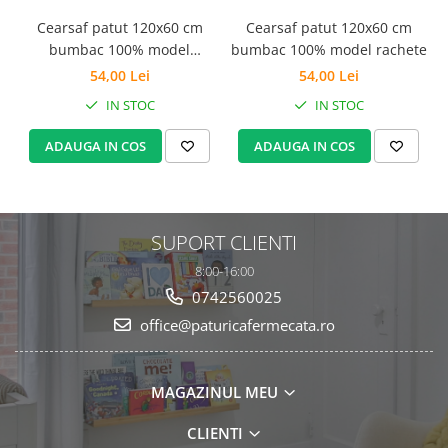
Cearsaf patut 120x60 cm
Cearsaf patut 120x60 cm
bumbac 100% model
bumbac 100% model rachete
dinozauri
54,00 Lei
54,00 Lei
IN STOC
IN STOC
ADAUGA IN COS
ADAUGA IN COS
SUPORT CLIENTI
8:00-16:00
0742560025
office@paturicafermecata.ro
MAGAZINUL MEU
CLIENTI