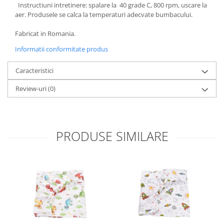
Instructiuni intretinere: spalare la 40 grade C, 800 rpm, uscare la
Set Pilota si Perne
aer. Produsele se calca la temperaturi adecvate bumbacului.
Pilota Perne si Lenjerie
Fabricat in Romania.
Pilota si Perne Ieftine
Pilote si Perne Romanesti
Informatii conformitate produs
Caracteristici
Review-uri
(0)
PRODUSE SIMILARE