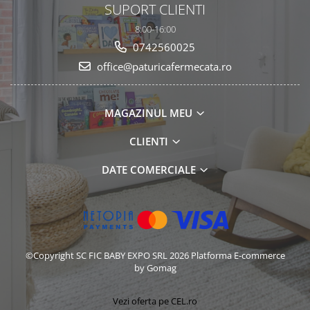
SUPORT CLIENTI
8:00-16:00
0742560025
office@paturicafermecata.ro
MAGAZINUL MEU
CLIENTI
DATE COMERCIALE
©Copyright SC FIC BABY EXPO SRL 2026
Platforma E-commerce
by Gomag
Vezi oferta pe CEL.ro