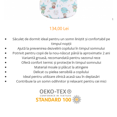
Bumbac Satinat
Personalizate
Huse Patut
Cearsafuri Impermeabile
Copii
Casa
Prosop Copii
Pernute si Pilote Patut Bebelusi
Perne
Scaune
Cu Elastic
Pufoase
Perne
1 An
Prosoape
Cu Elastic 160x200
Set
Perne Antireflux
2 Ani
Personalizate
Damasc
Set Bumbac
134,00 Lei
Pentru Cap
50x50
Rucsaci
Damasc - Alb
Set Halat
Pentru Formarea Capului la
Pilota Copii
Săculeț de dormit ideal pentru un somn liniștit și confortabil pe
Personalizati
Damasc - cu Elastic
Halat de Baie
Bebelusi
timpul nopții
Set Pilote + Perna 1 Persoana
Saculeti
De Calitate
Ajută la prevenirea dezvelirii copilului în timpul somnului
Pernute
Alb
Paturici pentru Copii
Potrivit pentru copii de la nou-născut până la aproximativ 2 ani
Dublu
Pilote
Haine
Baieti
Variantă groasă, recomandată pentru sezonul rece
Cocolino
Hotel
Oferă confort termic și protecție în timpul somnului
Aparatori
Bumbac
Bebelusi
Impermeabile
Material moale și plăcut la atingere
Satin
Panza
Bebelusi 6 Luni
120x60
Delicat cu pielea sensibilă a copilului
Muselina
Huse de Pat
Personalizati
Bumbac
Ideal pentru utilizare zilnică acasă sau în deplasări
140x70
cu Pisici
Contribuie la un somn odihnitor și relaxant pentru cei mici
Paturi
Cu Elastic
Bumbac - Dama
Baieti
Pufoase
Cu Elastic - Ieftine
Copii
Laterale
Stivuibile
De Somn
Cearceafuri
Copii 1 An
Laterale 120x60
Rabatabile
Copii 1-2 Ani
Seturi
Saltele
Alb
Copii 2-3 Ani
Individuale
Bumbac
Patuturi