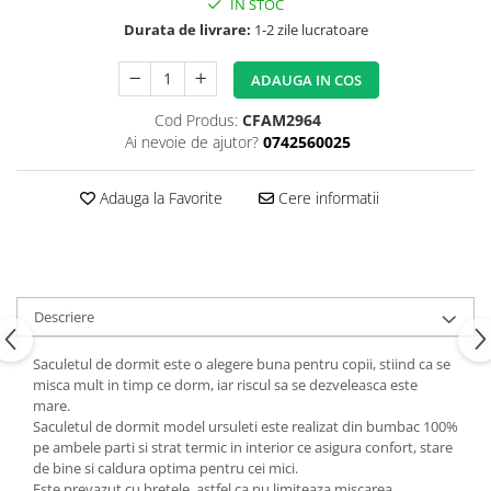
Copii 5-6 Ani
IN STOC
Babynest
cu Elastic
Paturi Rabatabile
Copii - Bumbac
Durata de livrare:
1-2 zile lucratoare
fara Elastic
Muselina
Paturi Stivuibile
Cu Gluga
Impermeabil 160/200
Vestute
Paturici
ADAUGA IN COS
Fete
Perne
CRESA
Absorbante
Fetite
Cod Produs:
CFAM2964
Canapea
Albe
Lenjerii
Ai nevoie de ajutor?
0742560025
Ieftine
Cu Memorie
Baietei
Saculeti
Set
De Dormit
Botez
Ghiozdane
Adauga la Favorite
Cere informatii
Cearceaf Plaja
Decorative
Botez Baieti
Gravide
Bumbac
Lungi de Dormit
Carucior
Mari
Cocolino
Descriere
Pentru Spate
Cu Gluga
Set Perne
De Infasat
Saculetul de dormit este o alegere buna pentru copii, stiind ca se
misca mult in timp ce dorm, iar riscul sa se dezveleasca este
Decorative
De Scos din Spital
mare.
Pilote
De Infasat - Bumbac Organic
Saculetul de dormit model ursuleti este realizat din bumbac 100%
pe ambele parti si strat termic in interior ce asigura confort, stare
Fetite
Pilote Pat
de bine si caldura optima pentru cei mici.
Fleece
1 Persoana
Este prevazut cu bretele, astfel ca nu limiteaza miscarea