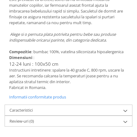
Groase
manutelor copiilor, iar fermoarul asezat frontal ajuta la
160x200
imbracarea bebelusului rapid si simplu. Saculetul de dormit are
Iarna
180x200
finisaje ce asigura rezistenta saculetului la spalari si purtari
Ieftine
2 Persoane
repetate, ramanand ca nou pentru mult timp.
Nou Nascut
200x200
Alege si o pernuta plata potrivita pentru bebe sau produse
Scoica
4 Anotimpuri
indispensabile oricarui parinte, din categoria dedicata.
Subtire
Antialergica
Compozitie
: bumbac 100%, vatelina siliconizata hipoalergenica
Roz
Bumbac
Dimensiuni
:
Saculeti dormit si plimbare
Cu Perne
12-24 luni : 100x50 cm
Sisteme de infasare
De Iarna
Instructiuni intretinere: spalare la 40 grade C, 800 rpm, uscare la
aer. Se recomanda calcarea la temperaturi joase pentru a nu
De Vara
Ultima bucata
aplatiza stratul termic din interior.
Dubla
Fabricat in Romania.
Groase
Informatii conformitate produs
Groase De Iarna
Ieftine
Caracteristici
Pat Dublu
Review-uri
(0)
Subtire
Subtire de Vara