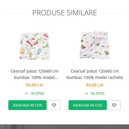
Set Pilota si Perne
PRODUSE SIMILARE
Pilota Perne si Lenjerie
Pilota si Perne Ieftine
Pilote si Perne Romanesti
Cearsaf patut 120x60 cm
Cearsaf patut 120x60 cm
bumbac 100% model
bumbac 100% model rachete
dinozauri
54,00 Lei
54,00 Lei
IN STOC
IN STOC
ADAUGA IN COS
ADAUGA IN COS