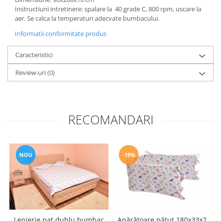
Groase
Instructiuni intretinere: spalare la 40 grade C, 800 rpm, uscare la
160x200
aer. Se calca la temperaturi adecvate bumbacului.
Iarna
180x200
Ieftine
Informatii conformitate produs
2 Persoane
Nou Nascut
200x200
Caracteristici
Scoica
4 Anotimpuri
Subtire
Review-uri
(0)
Antialergica
Roz
Bumbac
Saculeti dormit si plimbare
Cu Perne
Sisteme de infasare
De Iarna
RECOMANDARI
De Vara
Ultima bucata
Dubla
Groase
NOU
-15%
Groase De Iarna
Ieftine
Pat Dublu
Subtire
Subtire de Vara
Lenjerie pat dublu bumbac
Apărătoare pătuț 180x33x2