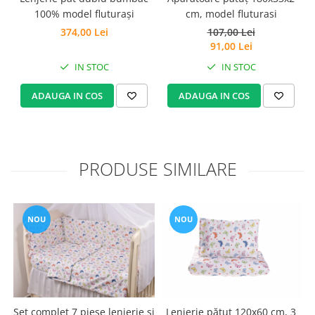
Set Pilota si Perne
100% model fluturași
cm, model fluturasi
374,00 Lei
107,00 Lei
Pilota Perne si Lenjerie
91,00 Lei
Pilota si Perne Ieftine
IN STOC
IN STOC
Pilote si Perne Romanesti
ADAUGA IN COS
ADAUGA IN COS
PRODUSE SIMILARE
NOU
NOU
Set complet 7 piese lenjerie și
Lenjerie pătuț 120x60 cm, 3