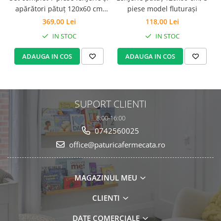
apărători pătuț 120x60 cm
piese model fluturași
model Fluturași
369,00 Lei
118,00 Lei
IN STOC
IN STOC
ADAUGA IN COS
ADAUGA IN COS
SUPORT CLIENTI
8:00-16:00
0742560025
office@paturicafermecata.ro
MAGAZINUL MEU
CLIENTI
DATE COMERCIALE