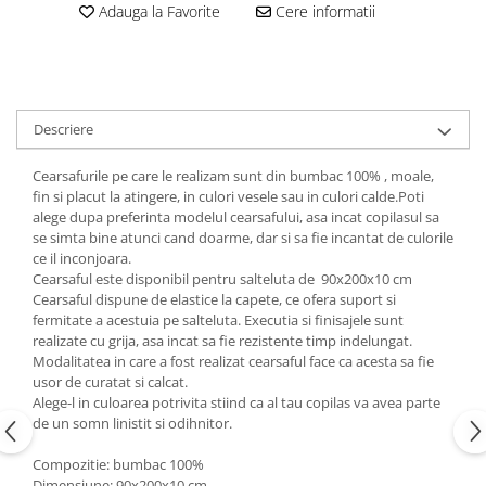
Copii 5-6 Ani
Babynest
cu Elastic
Adauga la Favorite
Cere informatii
Paturi Rabatabile
Copii - Bumbac
fara Elastic
Muselina
Paturi Stivuibile
Cu Gluga
Impermeabil 160/200
Vestute
Paturici
Fete
Perne
CRESA
Absorbante
Fetite
Canapea
Descriere
Albe
Lenjerii
Ieftine
Cu Memorie
Baietei
Saculeti
Set
Cearsafurile pe care le realizam sunt din bumbac 100% , moale,
De Dormit
Botez
Ghiozdane
fin si placut la atingere, in culori vesele sau in culori calde.Poti
Cearceaf Plaja
Decorative
alege dupa preferinta modelul cearsafului, asa incat copilasul sa
Botez Baieti
se simta bine atunci cand doarme, dar si sa fie incantat de culorile
Gravide
Bumbac
ce il inconjoara.
Lungi de Dormit
Carucior
Cearsaful este disponibil pentru salteluta de 90x200x10 cm
Mari
Cearsaful dispune de elastice la capete, ce ofera suport si
Cocolino
fermitate a acestuia pe salteluta. Executia si finisajele sunt
Pentru Spate
Cu Gluga
realizate cu grija, asa incat sa fie rezistente timp indelungat.
Set Perne
De Infasat
Modalitatea in care a fost realizat cearsaful face ca acesta sa fie
usor de curatat si calcat.
Decorative
De Scos din Spital
Alege-l in culoarea potrivita stiind ca al tau copilas va avea parte
Pilote
De Infasat - Bumbac Organic
de un somn linistit si odihnitor.
Fetite
Pilote Pat
Compozitie: bumbac 100%
Fleece
1 Persoana
Dimensiune: 90x200x10 cm