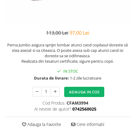
Bumbac Satinat
Personalizate
Huse Patut
Cearsafuri Impermeabile
Copii
Casa
Prosop Copii
Pernute si Pilote Patut Bebelusi
Perne
Scaune
Cu Elastic
Pufoase
Perne
1 An
Prosoape
Cu Elastic 160x200
Set
Perne Antireflux
2 Ani
Personalizate
Damasc
Set Bumbac
113,00 Lei
97,00 Lei
Pentru Cap
50x50
Rucsaci
Damasc - Alb
Set Halat
Pentru Formarea Capului la
Pilota Copii
Perna Jumbo asigura sprijin lombar atunci cand copilasul doreste să
Personalizati
Damasc - cu Elastic
Halat de Baie
Bebelusi
stea asezat si sa citeasca. O poate aseza sub cap atunci cand isi
Set Pilote + Perna 1 Persoana
Saculeti
De Calitate
doreste sa se odihneasca.
Pernute
Alb
Paturici pentru Copii
Realizata din tesaturi certificate, sigure pentru copii.
Dublu
Pilote
Haine
Baieti
Cocolino
Hotel
IN STOC
Aparatori
Bumbac
Bebelusi
Impermeabile
Durata de livrare:
1-2 zile lucratoare
Satin
Panza
Bebelusi 6 Luni
120x60
Muselina
Huse de Pat
Personalizati
Bumbac
140x70
ADAUGA IN COS
cu Pisici
Paturi
Cu Elastic
Bumbac - Dama
Baieti
Pufoase
Cod Produs:
CFAM3994
Cu Elastic - Ieftine
Copii
Laterale
Stivuibile
De Somn
Ai nevoie de ajutor?
0742560025
Cearceafuri
Copii 1 An
Laterale 120x60
Rabatabile
Copii 1-2 Ani
Seturi
Saltele
Alb
Adauga la Favorite
Cere informatii
Copii 2-3 Ani
Individuale
Bumbac
Patuturi