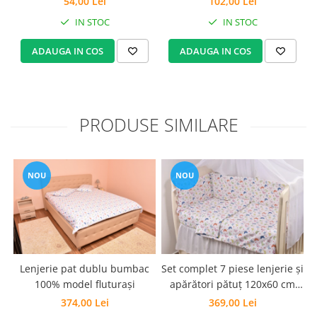
54,00 Lei
102,00 Lei
Set Pilota si Perne
IN STOC
IN STOC
Pilota Perne si Lenjerie
Pilota si Perne Ieftine
ADAUGA IN COS
ADAUGA IN COS
Pilote si Perne Romanesti
PRODUSE SIMILARE
NOU
NOU
Lenjerie pat dublu bumbac
Set complet 7 piese lenjerie și
100% model fluturași
apărători pătuț 120x60 cm
model Fluturași
374,00 Lei
369,00 Lei