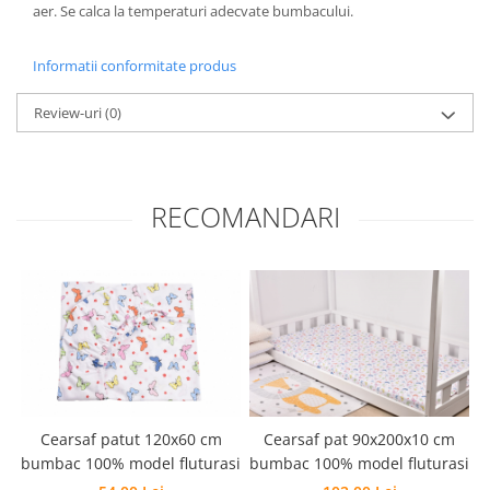
aer. Se calca la temperaturi adecvate bumbacului.
Groase
160x200
Iarna
180x200
Informatii conformitate produs
Ieftine
2 Persoane
Nou Nascut
200x200
Review-uri
(0)
Scoica
4 Anotimpuri
Subtire
Antialergica
Roz
Bumbac
RECOMANDARI
Saculeti dormit si plimbare
Cu Perne
Sisteme de infasare
De Iarna
De Vara
Ultima bucata
Dubla
Groase
Groase De Iarna
Ieftine
Pat Dublu
Cearsaf patut 120x60 cm
Cearsaf pat 90x200x10 cm
Subtire
bumbac 100% model fluturasi
bumbac 100% model fluturasi
Subtire de Vara