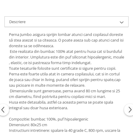
Copii 5-6 Ani
Babynest
cu Elastic
Paturi Rabatabile
Copii - Bumbac
fara Elastic
Muselina
Paturi Stivuibile
Cu Gluga
Impermeabil 160/200
Vestute
Paturici
Descriere
Fete
Perne
CRESA
Absorbante
Fetite
Canapea
Perna Jumbo asigura sprijin lombar atunci cand copilasul doreste
Albe
Lenjerii
Ieftine
să stea asezat si sa citeasca. O poate aseza sub cap atunci cand isi
Cu Memorie
Baietei
Saculeti
doreste sa se odihneasca.
Set
De Dormit
Este realizata din bumbac 100% atat pentru husa cat si burduful
Botez
Ghiozdane
Cearceaf Plaja
din interior. Umplutura este din puf siliconat hipoalergenic, moale
Decorative
Botez Baieti
, elastic, ce isi pastreaza forma timp indelungat.
Gravide
Bumbac
Toate tesaturile folosite sunt certificate si sigure pentru copii.
Lungi de Dormit
Perna este foarte utila atat in camera copilasului, cat si in cortul
Carucior
de joaca sau chiar in living, putand oferi sprijin pentru spate,cap
Mari
Cocolino
sau picioare in multe momente de relaxare.
Pentru Spate
Cu Gluga
Dimensiunile sunt generoase, perna avand 80 cm lungime si 25
Set Perne
cm diametru, fiind potrivita pentru copilasi mici si mari.
De Infasat
Husa este detasabila, astfel ca aceasta perna se poate spala
Decorative
De Scos din Spital
integral sau doar husa exterioara.
Pilote
De Infasat - Bumbac Organic
Compozitie: bumbac 100%, puf hipoalergenic
Fetite
Pilote Pat
Dimensiuni: 80x25 cm
Fleece
Instructiuni intretinere: spalare la 40 grade C, 800 rpm, uscare la
1 Persoana