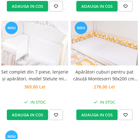
ADAUGA IN COS
ADAUGA IN COS
NOU
NOU
Set complet din 7 piese, lenjerie
Apărători cuburi pentru pat
și apărători, model Stelute mici
căsuță Montesorri 90x200 cm,
bleu, pătuț 120x60 cm
model albinuțe/galben
369,00 Lei
278,00 Lei
IN STOC
IN STOC
ADAUGA IN COS
ADAUGA IN COS
NOU