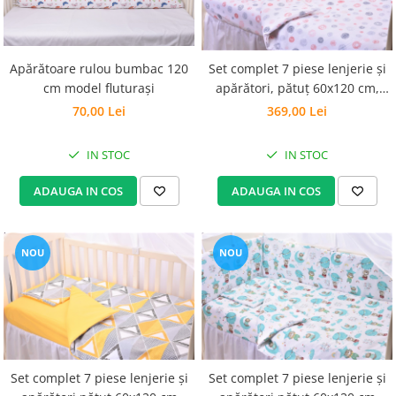
Set Pilota si Perne
Pilota Perne si Lenjerie
Pilota si Perne Ieftine
Apărătoare rulou bumbac 120
Set complet 7 piese lenjerie și
Pilote si Perne Romanesti
cm model fluturași
apărători, pătuț 60x120 cm,
Model Ghemotoace
70,00 Lei
369,00 Lei
IN STOC
IN STOC
ADAUGA IN COS
ADAUGA IN COS
NOU
NOU
Set complet 7 piese lenjerie și
Set complet 7 piese lenjerie și