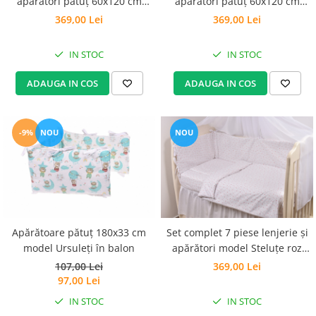
apărători pătuț 60x120 cm
apărători pătuț 60x120 cm
model Forme Geometrice
Ursuleți în balon
369,00 Lei
369,00 Lei
IN STOC
IN STOC
ADAUGA IN COS
ADAUGA IN COS
-9%
NOU
NOU
Apărătoare pătuț 180x33 cm
Set complet 7 piese lenjerie și
model Ursuleți în balon
apărători model Steluțe roz
pătuț 120x60 cm
107,00 Lei
369,00 Lei
97,00 Lei
IN STOC
IN STOC