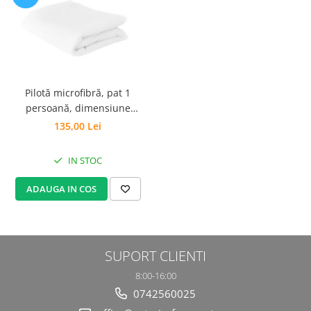
Pilotă microfibră, pat 1
persoană, dimensiune
150x200x1 cm, medie-subtire
135,00 Lei
IN STOC
ADAUGA IN COS
SUPORT CLIENTI
8:00-16:00
0742560025