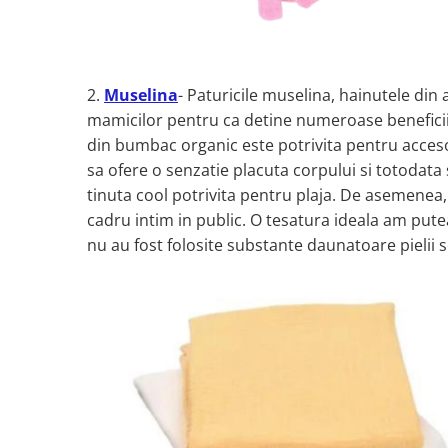
Set Pilota si Perne
Pilota Perne si Lenjerie
Pilota si Perne Ieftine
2.
Muselina
- Paturicile muselina, hainutele din a
Pilote si Perne Romanesti
mamicilor pentru ca detine numeroase beneficii 
din bumbac organic este potrivita pentru accesor
sa ofere o senzatie placuta corpului si totodata
tinuta cool potrivita pentru plaja. De asemenea,
cadru intim in public. O tesatura ideala am pute
nu au fost folosite substante daunatoare pielii s