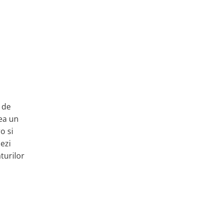
 de
vea un
o si
zezi
turilor