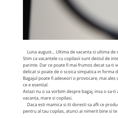
Copii 5-6 Ani
Babynest
cu Elastic
Paturi Rabatabile
Copii - Bumbac
fara Elastic
Muselina
Paturi Stivuibile
Cu Gluga
Impermeabil 160/200
Vestute
Paturici
Fete
Perne
CRESA
Absorbante
Fetite
Canapea
Albe
Lenjerii
Ieftine
Cu Memorie
Baietei
Saculeti
Set
De Dormit
Botez
Ghiozdane
Cearceaf Plaja
Decorative
Luna august... Ultima de vacanta si ultima de di
Botez Baieti
Gravide
Stim ca vacantele cu copilasii sunt destul de int
Bumbac
Lungi de Dormit
parinte. Dar ce poate fi mai frumos decat sa-ti v
Carucior
delicat si poate de o scoica simpatica in forma 
Mari
Cocolino
Bagajul poate fi adeseori o provocare, mai ales c
Pentru Spate
Cu Gluga
ce e esential.
Set Perne
De Infasat
Astazi nu o sa vorbim despre bagaj, insa o sa-ti
Decorative
De Scos din Spital
vacanta, mare si copilasi.
Pilote
De Infasat - Bumbac Organic
Daca esti mamica si iti doresti sa afli ce produs
Fetite
Pilote Pat
pentru al tau copilas, atunci ai nimerit bine si t
Fleece
1 Persoana