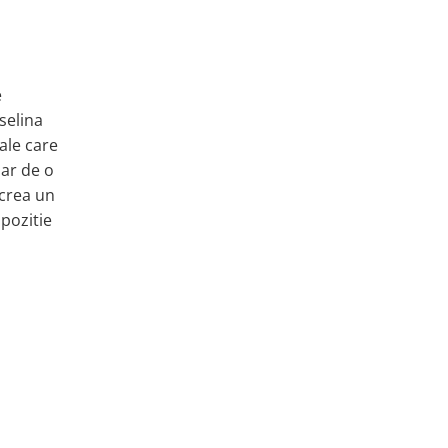
e
selina
ale care
iar de o
 crea un
pozitie