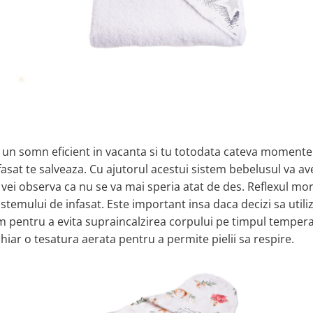
iba un somn eficient in vacanta si tu totodata cateva momente
nfasat te salveaza. Cu ajutorul acestui sistem bebelusul va a
 vei observa ca nu se va mai speria atat de des. Reflexul mor
sistemului de infasat. Este important insa daca decizi sa utili
im pentru a evita supraincalzirea corpului pe timpul tempera
hiar o tesatura aerata pentru a permite pielii sa respire.