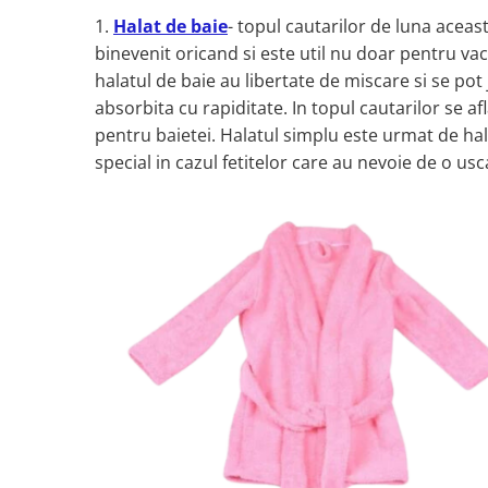
Groase
160x200
1.
Halat de baie
- topul cautarilor de luna aceasta
Iarna
180x200
binevenit oricand si este util nu doar pentru vaca
Ieftine
2 Persoane
halatul de baie au libertate de miscare si se pot 
Nou Nascut
absorbita cu rapiditate. In topul cautarilor se afl
200x200
Scoica
pentru baietei. Halatul simplu este urmat de hala
4 Anotimpuri
Subtire
special in cazul fetitelor care au nevoie de o us
Antialergica
Roz
Bumbac
Saculeti dormit si plimbare
Cu Perne
Sisteme de infasare
De Iarna
De Vara
Ultima bucata
Dubla
Groase
Groase De Iarna
Ieftine
Pat Dublu
Subtire
Subtire de Vara