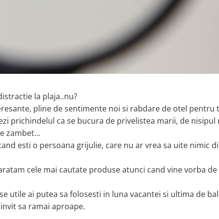
stractie la plaja..nu?
eresante, pline de sentimente noi si rabdare de otel pentru 
ezi prichindelul ca se bucura de privelistea marii, de nisipul
de zambet...
and esti o persoana grijulie, care nu ar vrea sa uite nimic d
 aratam cele mai cautate produse atunci cand vine vorba de 
e utile ai putea sa folosesti in luna vacantei si ultima de ba
e invit sa ramai aproape.