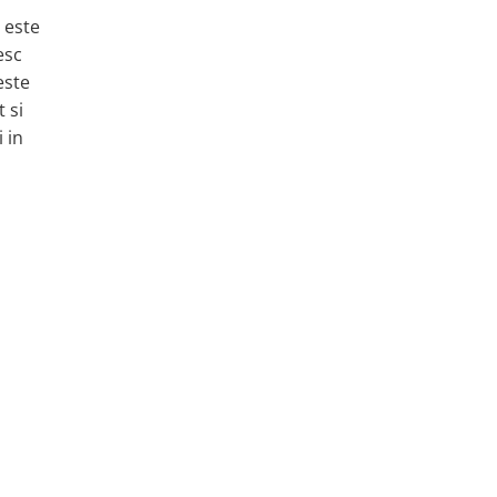
e este
esc
este
t si
 in