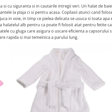
 si cu siguranta si in cautarile intregii veri. Un halat de bai
ntele la plaja ci si pentru acasa. Copilasii atunci cand folos
juca in voie, in timp ce pielea delicata se usuca si toata apa 
a halatelul alb pentru ca poate fi folosit atat pentru fetite ca
tele cu gluga care asigura o uscare eficienta a capsorului si
care rapida si mai temeinica a parului lung.