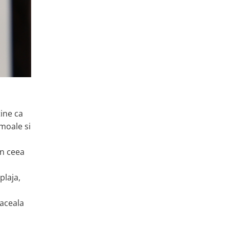
tine ca
 moale si
in ceea
plaja,
laceala