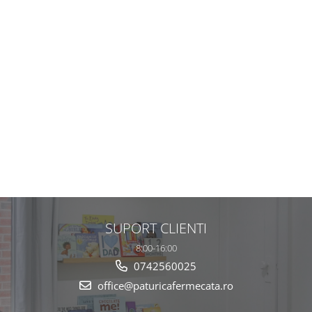
SUPORT CLIENTI
8:00-16:00
0742560025
office@paturicafermecata.ro