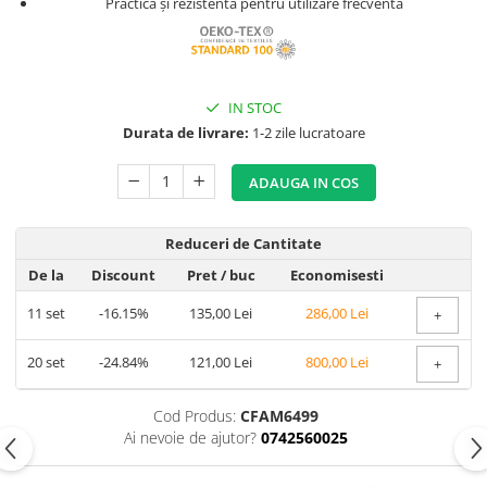
Copii 5-6 Ani
Practică și rezistentă pentru utilizare frecventă
Babynest
cu Elastic
Paturi Rabatabile
Copii - Bumbac
fara Elastic
Muselina
Paturi Stivuibile
Cu Gluga
Impermeabil 160/200
Vestute
Paturici
Fete
Perne
CRESA
Absorbante
IN STOC
Fetite
Canapea
Durata de livrare:
1-2 zile lucratoare
Albe
Lenjerii
Ieftine
Cu Memorie
Baietei
Saculeti
Set
De Dormit
ADAUGA IN COS
Botez
Ghiozdane
Cearceaf Plaja
Decorative
Botez Baieti
Gravide
Reduceri de Cantitate
Bumbac
Lungi de Dormit
De la
Discount
Pret
/ buc
Economisesti
Carucior
Mari
Cocolino
11
set
-16.15%
135,00 Lei
286,00 Lei
+
Pentru Spate
Cu Gluga
Set Perne
De Infasat
20
set
-24.84%
121,00 Lei
800,00 Lei
+
Decorative
De Scos din Spital
Pilote
Cod Produs:
CFAM6499
De Infasat - Bumbac Organic
Ai nevoie de ajutor?
0742560025
Fetite
Pilote Pat
Fleece
1 Persoana