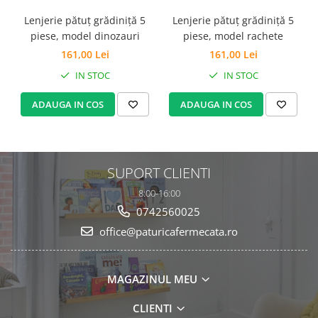
Lenjerie pătuț grădiniță 5
Lenjerie pătuț grădiniță 5
piese, model dinozauri
piese, model rachete
161,00 Lei
161,00 Lei
IN STOC
IN STOC
ADAUGA IN COS
ADAUGA IN COS
SUPORT CLIENTI
8:00-16:00
0742560025
office@paturicafermecata.ro
MAGAZINUL MEU
CLIENTI