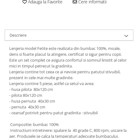
Adauga la Favorite
Cere informatii
Groase
160x200
Iarna
180x200
Ieftine
2 Persoane
Nou Nascut
200x200
Descriere
Scoica
4 Anotimpuri
Subtire
Antialergica
Lenjeria model Fetite este realizata din bumbac 100%, moale,
Roz
Bumbac
dens si foarte placut la atingere, certificat si sigur pentru copii.
Este un set complet ce asigura confortul si somnul linistit al celor
Saculeti dormit si plimbare
Cu Perne
mici in timpul petrecut la gradinita.
Sisteme de infasare
De Iarna
Lenjeria contine tot ceea ce ai nevoie pentru patutul stivuibil,
prezent in cele mai multe gradinite.
De Vara
Ultima bucata
Lenjeria contine 5 piese, astfel ca setul va avea:
Dubla
- husa pilota 80x120 cm
Groase
- pilota 80x120 cm
- husa pernuta 40x30 cm
Groase De Iarna
- pernuta 40x30 cm
Ieftine
- cearsaf potrivit pentru patut gradinita : stivuibil
Pat Dublu
Compozitie: bumbac 100%
Subtire
Instructiuni intretinere: spalare la 40 grade C, 800 rpm, uscare la
Subtire de Vara
aer. Produsele se calca la temperaturi adecvate bumbacului.