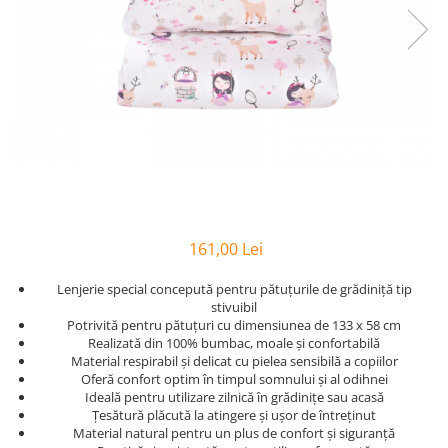
Bumbac Satinat
Personalizate
Huse Patut
Cearsafuri Impermeabile
Copii
Casa
Prosop Copii
Pernute si Pilote Patut Bebelusi
Perne
Scaune
Cu Elastic
Pufoase
Perne
1 An
Prosoape
Cu Elastic 160x200
Set
Perne Antireflux
2 Ani
Personalizate
Damasc
Set Bumbac
Pentru Cap
50x50
Rucsaci
Damasc - Alb
Set Halat
Pentru Formarea Capului la
Pilota Copii
Personalizati
Damasc - cu Elastic
Halat de Baie
Bebelusi
Set Pilote + Perna 1 Persoana
Saculeti
De Calitate
Pernute
Alb
Paturici pentru Copii
Dublu
Pilote
Haine
Baieti
Cocolino
Hotel
Aparatori
Bumbac
Bebelusi
161,00 Lei
Impermeabile
Satin
Panza
Bebelusi 6 Luni
120x60
Muselina
Huse de Pat
Lenjerie special concepută pentru pătuțurile de grădiniță tip
Personalizati
Bumbac
140x70
stivuibil
cu Pisici
Paturi
Cu Elastic
Bumbac - Dama
Baieti
Potrivită pentru pătuțuri cu dimensiunea de 133 x 58 cm
Pufoase
Realizată din 100% bumbac, moale și confortabilă
Cu Elastic - Ieftine
Copii
Laterale
Stivuibile
De Somn
Material respirabil și delicat cu pielea sensibilă a copiilor
Cearceafuri
Copii 1 An
Laterale 120x60
Rabatabile
Oferă confort optim în timpul somnului și al odihnei
Copii 1-2 Ani
Ideală pentru utilizare zilnică în grădinițe sau acasă
Seturi
Saltele
Alb
Țesătură plăcută la atingere și ușor de întreținut
Copii 2-3 Ani
Individuale
Bumbac
Patuturi
Material natural pentru un plus de confort și siguranță