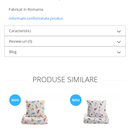
Set Pilota si Perne
Fabricat in Romania.
Pilota Perne si Lenjerie
Informatii conformitate produs
Pilota si Perne Ieftine
Pilote si Perne Romanesti
Caracteristici
Review-uri
(0)
Blog
PRODUSE SIMILARE
NOU
NOU