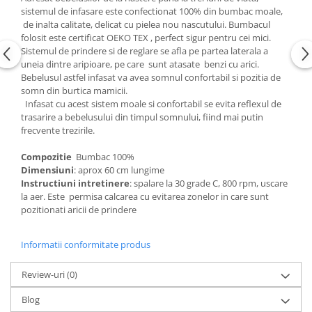
Groase
sistemul de infasare este confectionat 100% din bumbac moale,
160x200
de inalta calitate, delicat cu pielea nou nascutului. Bumbacul
Iarna
180x200
folosit este certificat OEKO TEX , perfect sigur pentru cei mici.
Ieftine
2 Persoane
Sistemul de prindere si de reglare se afla pe partea laterala a
Nou Nascut
uneia dintre aripioare, pe care sunt atasate benzi cu arici.
200x200
Bebelusul astfel infasat va avea somnul confortabil si pozitia de
Scoica
4 Anotimpuri
somn din burtica mamicii.
Subtire
Infasat cu acest sistem moale si confortabil se evita reflexul de
Antialergica
trasarire a bebelusului din timpul somnului, fiind mai putin
Roz
Bumbac
frecvente trezirile.
Saculeti dormit si plimbare
Cu Perne
Compozitie
Bumbac 100%
Sisteme de infasare
De Iarna
Dimensiuni
: aprox 60 cm lungime
De Vara
Ultima bucata
Instructiuni intretinere
: spalare la 30 grade C, 800 rpm, uscare
Dubla
la aer. Este permisa calcarea cu evitarea zonelor in care sunt
pozitionati aricii de prindere
Groase
Groase De Iarna
Informatii conformitate produs
Ieftine
Pat Dublu
Review-uri
(0)
Subtire
Blog
Subtire de Vara