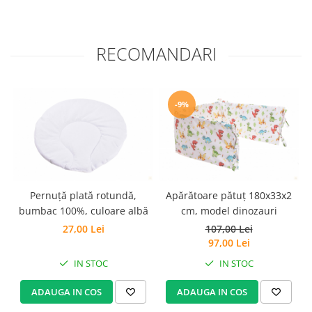
Set Pilota si Perne
Pilota Perne si Lenjerie
RECOMANDARI
Pilota si Perne Ieftine
Pilote si Perne Romanesti
-9%
Apărătoare pătuț 180x33x2
Pernuță plată rotundă,
cm, model dinozauri
bumbac 100%, culoare albă
107,00 Lei
27,00 Lei
97,00 Lei
IN STOC
IN STOC
ADAUGA IN COS
ADAUGA IN COS