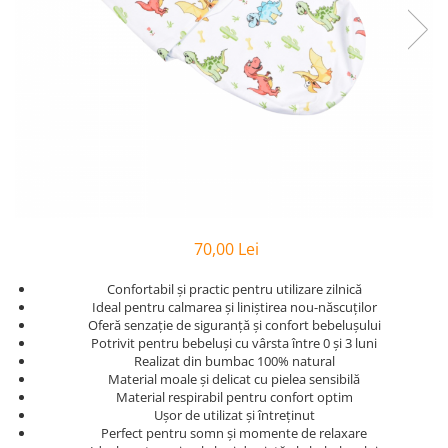
Bumbac Satinat
Personalizate
Huse Patut
Cearsafuri Impermeabile
Copii
Casa
Prosop Copii
Pernute si Pilote Patut Bebelusi
Perne
Scaune
Cu Elastic
Pufoase
Perne
1 An
Prosoape
Cu Elastic 160x200
Set
Perne Antireflux
2 Ani
Personalizate
Damasc
Set Bumbac
Pentru Cap
50x50
Rucsaci
Damasc - Alb
Set Halat
Pentru Formarea Capului la
Pilota Copii
Personalizati
Damasc - cu Elastic
Halat de Baie
Bebelusi
Set Pilote + Perna 1 Persoana
Saculeti
De Calitate
Pernute
Alb
Paturici pentru Copii
Dublu
Pilote
Haine
Baieti
Cocolino
Hotel
Aparatori
Bumbac
Bebelusi
70,00 Lei
Impermeabile
Satin
Panza
Bebelusi 6 Luni
120x60
Muselina
Huse de Pat
Confortabil și practic pentru utilizare zilnică
Personalizati
Bumbac
140x70
Ideal pentru calmarea și liniștirea nou-născuților
cu Pisici
Paturi
Cu Elastic
Bumbac - Dama
Baieti
Oferă senzație de siguranță și confort bebelușului
Pufoase
Potrivit pentru bebeluși cu vârsta între 0 și 3 luni
Cu Elastic - Ieftine
Copii
Laterale
Stivuibile
De Somn
Realizat din bumbac 100% natural
Cearceafuri
Copii 1 An
Laterale 120x60
Rabatabile
Material moale și delicat cu pielea sensibilă
Copii 1-2 Ani
Material respirabil pentru confort optim
Seturi
Saltele
Alb
Ușor de utilizat și întreținut
Copii 2-3 Ani
Individuale
Bumbac
Patuturi
Perfect pentru somn și momente de relaxare