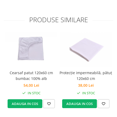
PRODUSE SIMILARE
Cearsaf patut 120x60 cm
Protecție impermeabilă, pătuț
L
bumbac 100% alb
120x60 cm
54,00 Lei
38,00 Lei
IN STOC
IN STOC
ADAUGA IN COS
ADAUGA IN COS