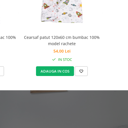
bac 100%
Cearsaf patut 120x60 cm bumbac 100%
Cearșaf pă
model rachete
54,00 Lei
IN STOC
ADAUGA IN COS
A