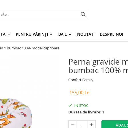
ITA
PENTRU PĂRINȚI
BAIE
NOUTATI
DESPRE NOI
3 in 1 bumbac 100% model caprioare
Perna gravide mu
bumbac 100% m
Confort Family
155,00 Lei
IN STOC
Durata de livrare:
1
ADAUG