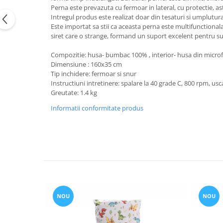
Copii 5-6 Ani
Babynest
cu Elastic
Paturi Rabatabile
Perna este prevazuta cu fermoar in lateral, cu protectie, astf
Copii - Bumbac
fara Elastic
Intregul produs este realizat doar din tesaturi si umplutura
Muselina
Paturi Stivuibile
Cu Gluga
Este importat sa stii ca aceasta perna este multifunctionala
Impermeabil 160/200
Vestute
Paturici
siret care o strange, formand un suport excelent pentru su
Fete
Perne
CRESA
Absorbante
Fetite
Compozitie: husa- bumbac 100% , interior- husa din microfi
Canapea
Albe
Lenjerii
Dimensiune : 160x35 cm
Ieftine
Cu Memorie
Tip inchidere: fermoar si snur
Baietei
Saculeti
Set
De Dormit
Instructiuni intretinere: spalare la 40 grade C, 800 rpm, us
Botez
Ghiozdane
Cearceaf Plaja
Greutate: 1.4 kg
Decorative
Botez Baieti
Informatii conformitate produs
Gravide
Bumbac
Lungi de Dormit
Carucior
Mari
Cocolino
Pentru Spate
Cu Gluga
Set Perne
De Infasat
Decorative
De Scos din Spital
Pilote
De Infasat - Bumbac Organic
NOU
NOU
Fetite
Pilote Pat
Fleece
1 Persoana