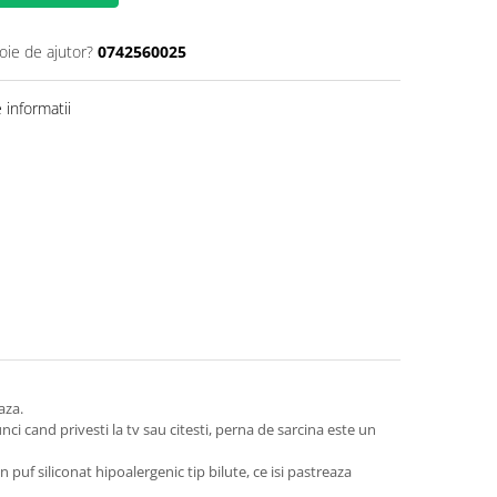
oie de ajutor?
0742560025
informatii
eaza.
ci cand privesti la tv sau citesti, perna de sarcina este un
 puf siliconat hipoalergenic tip bilute, ce isi pastreaza