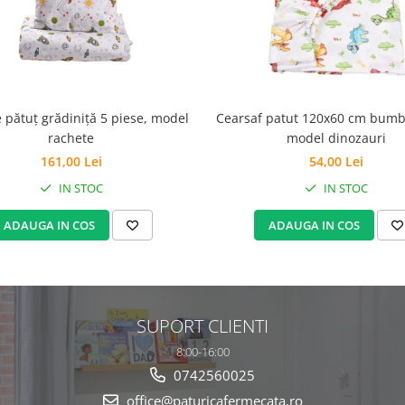
e pătuț grădiniță 5 piese, model
Cearsaf patut 120x60 cm bum
rachete
model dinozauri
161,00 Lei
54,00 Lei
IN STOC
IN STOC
ADAUGA IN COS
ADAUGA IN COS
SUPORT CLIENTI
8:00-16:00
0742560025
office@paturicafermecata.ro