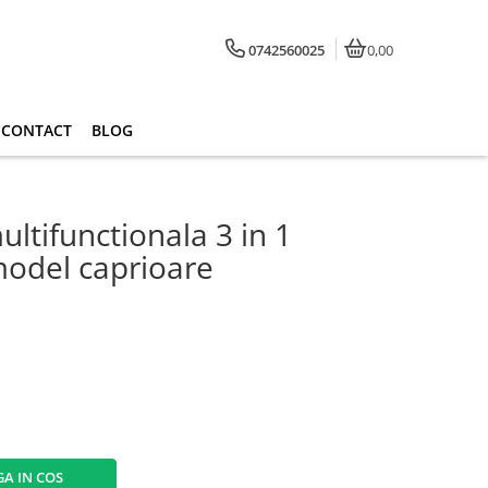
0742560025
0,00
CONTACT
BLOG
ltifunctionala 3 in 1
odel caprioare
A IN COS