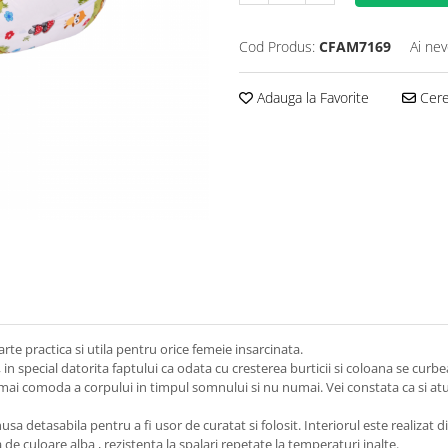
Cod Produs:
CFAM7169
Ai nev
Adauga la Favorite
Cere 
te practica si utila pentru orice femeie insarcinata.
in special datorita faptului ca odata cu cresterea burticii si coloana se curb
 mai comoda a corpului in timpul somnului si nu numai. Vei constata ca si atun
detasabila pentru a fi usor de curatat si folosit. Interiorul este realizat din
e culoare alba , rezistenta la spalari repetate la temperaturi inalte.